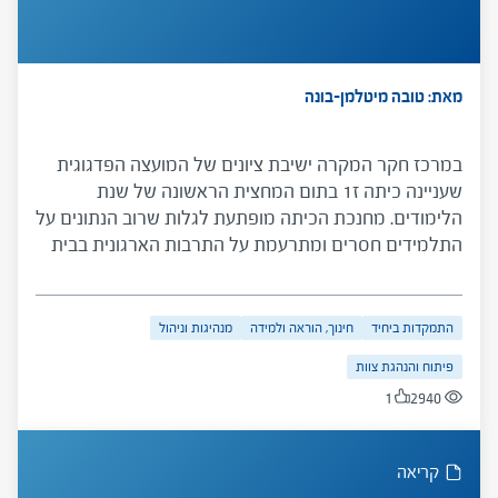
מאת: טובה מיטלמן-בונה
במרכז חקר המקרה ישיבת ציונים של המועצה הפדגוגית
שעניינה כיתה ז1 בתום המחצית הראשונה של שנת
הלימודים. מחנכת הכיתה מופתעת לגלות שרוב הנתונים על
התלמידים חסרים ומתרעמת על התרבות הארגונית בבית
הספר. במהלך הישיבה נחשפים פערים בין עמדות המורים
בעניין הוראה בכיתות הטרוגניות ובין ה"אני מאמין" של
המנהל – סוגיות ארגוניות-ערכיות ושאלות על מנהיגות
התמקדות ביחיד
חינוך, הוראה ולמידה
מנהיגות וניהול
המנהל.
פיתוח והנהגת צוות
1
2940
קריאה