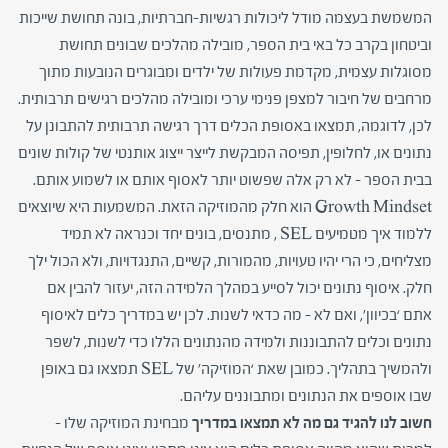
המשמשת בעצמה מודל ליכולות רגשיות-חברתיות, בונה תחושת שייכות
וביטחון בקרב כל באי בית הספר, מובילה מהלכים שבונים תחושת
מסוגלות עצמית, מקדמת פעולות של ילדים ומבוגרים הנובעות מתוך
מרחבים של חיבור למצפן פנימי ערכי ומובילה מהלכים רגישים תרבותית.
לכן, לדוגמה, תמצאו באסופת הכלים דרך רגישה תרבותית להתבונן על
נתונים או, לחלופין, תפיסה המבקשת לייצר ייצוג אותנטי של קולות שונים
בבית הספר – לא רק אלה שפשוט יותר לאסוף אותם או לשמוע אותם.
Growth Mindset הוא חלק מהמוזיקה הזאת. המשמעות היא שיוצאים
ללמוד איך מטמיעים SEL , מתנסים, בונים יחד וכנראה לא תמיד
מצליחים, כי הרי יהיו טעויות, מהמורות, קשיים, התנגדויות, ולא הכול ילך
חלק. איסוף נתונים יכול לסייע במהלך הלמידה הזה, יעזור להבין אם
אתם ‘בכיוון’, ואם לא – מה כדאי לשנות. לכן יש במדריך כלים לאיסוף
נתונים וכלים להתבוננות ולמידה מהנתונים הללו כדי לשנות, לשפר
ולהמשיך בתהליך. כמובן שאת ‘המוזיקה’ של SEL תמצאו גם באופן
שבו אוספים את הנתונים ומתבוננים עליהם.
חשוב לנו להגיד גם מה לא תמצאו במדריך
מבחינת המוזיקה שלו –