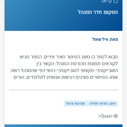
קריאה
המקום: חדר המנהל
מאת: איל שאול
מבוא לספר בו מוצג הסיפור מאיר עיניים. הספר מגיש
לקוראים תמונות מכורסת המנהל: הקשר בין
האובייקטיבי-מקצועי לסובייקטיבי-רגשי כפי שהמנהל רואה
אותו. הסיפורים מציגים רגישות אנושית לתלמידים, הורים
ומורים הבאה לידי ביטוי למשל בתשומת לב לפרטים
הקטנים – הכרח בפעולת הניהול. הם מעמידים במרכז את
היחסים בין המנהל לסובבים אותו במסגרת הדילמות שעמן
חינוך, הוראה ולמידה
מנהיגות וניהול
על המנהל להתמודד. הסיפור מיועד למנהלים ולמנחי
קבוצות מנהלים שעניינם בממד האישי ובהשפעתו על
1
3447
המקצועי.