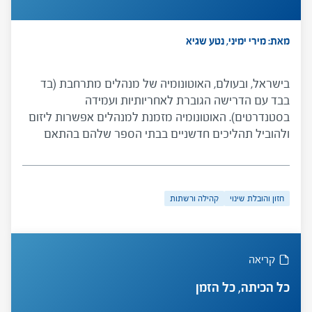
מאת: מירי ימיני, נטע שגיא
בישראל, ובעולם, האוטונומיה של מנהלים מתרחבת (בד
בבד עם הדרישה הגוברת לאחריותיות ועמידה
בסטנדרטים). האוטונומיה מזמנת למנהלים אפשרות ליזום
ולהוביל תהליכים חדשניים בבתי הספר שלהם בהתאם
לתפיסת עולמם וחזונם החינוכי. המחקר המוצג במאמר בחן
עשרה מנהלים-יזמים בישראל וביקש להתחקות אחר
הכוחות המניעים את היזמות שלהם בסביבה הבית ספרית.
חזון והובלת שינוי
קהילה ורשתות
החוקרות מצאו ארבעה מאפיינים משותפים: היזמות
מבוססת ומונעת על ידי חזון וערכים שחשובים למנהל;
המנהל מצליח לרתום את צוות בית הספר ליישום היזמה;
הם אינם נרתעים ממגבלות תקציביות ובטוחים ביכולתם
קריאה
לגייס את המשאבים הדרושים ליישום היזמה; הם אינם
מפחדים לקחת סיכונים.
כל הכיתה, כל הזמן