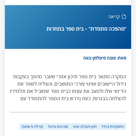
שנסיבותיהם מאתגרות ובכניסת המנהל לתפקיד וכן
למנהלים המתמודדים עם סוגיות אלו ולמדריכיהם
קריאה
האישיים.
"מהפכה מתמדת" – בית ספר בתחרות
מאת: טובה מיטלמן-בונה
המקרה מתאר בית ספר תיכון אזורי שעבר מהפך בעקבות
גידול היישובים ושינוי צורכי התושבים, והצליח לשפר את
הדימוי שלו ולמצב את עצמו כבית ספר שמוביל את תלמידיו
להצלחה בבגרות. כעת נדרש בית הספר להתמודד עם
צרכים חדשים של הקהילה והרשות ועם מגמות חדשניות
המשפיעות עליו. המקרה מעלה שאלות על הצורך להתאים
את בית הספר לצרכים משתנים, כיצד לעשות זאת, מי יסייע
התמקדות ביחיד
חזון והובלת שינוי
מנהיגות וניהול
קהילה ורשתות
לבית הספר בכך ועוד.