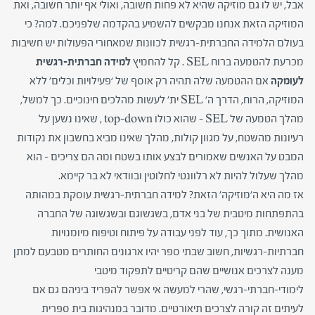
אבל, יש לו גם מוזיקה שהיא לא פחות חשובה, ואולי אף יותר חשובה, ואת
המוזיקה הזאת אנחנו מבקשים להשמיע בהקדמה שלפניכם. למה? כי
בעולם הלמידה החברתית-רגשית לכוונות שמאחורי הפעולות יש חשיבות
מכרעת להטמעה ברוח SEL . קל להחמיץ
למידה
חברתית-רגשית
לעומקה
אם ההטמעה שלה תהיה רק אוסף של ‘פעילויות וכלים’ ללא
המוזיקה, הרוח, הדרך ה’ SEL ית’ לעשות מהלכים חינוכיים. כך למשל,
מהלך הטמעה של SEL – שהוא כולו top–down , שאינו נשען על
רעיונות מהשטח, על מגוון קולות, מהלך שאינו מביא בחשבון את נקודות
המבט על האנשים שאמורים לבצע אותו בשטח ומה הם צריכים – הוא
מהלך שעלול להיות לא רלוונטי לחלוטין ובוודאי לא בר קיימא.
אז מה היא ה’מוזיקה’ הזאת? למידה חברתית-רגשית עוסקת במהותה
בהתפתחות מיטבית של בני אדם, בשגשוגם ובשגשוגה של החברה
האנושית. מתוך כך, עוד לפני עבודה על פיתוח וטיפוח מיומנויות
חברתיות-רגשיות, חשוב שבתי ספר יהיו ארגונים החותרים מטבעם למתן
מענה לצרכים אנושיים שהם קריטיים לתפקוד מיטבי
לימודי-חברתי-רגשי, שהרי למעשה אי אפשר להפריד ביניהם גם אם
לעיתים זה קורה לצרכים תיאורטיים. מדובר במנהיגות בית ספרית