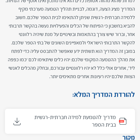
למרות שהוא מהווה אסופת כלים הוא אינו מתכון ואינו אוסף של הנחיות.
המדריך מציג הצעה, דוגמה, לבניית תהליך הטמעה מערכתי מקיף
ללמידה חברתית-רגשית שניתן להתאימו לבית הספר שלכם. חשוב
להביא בחשבון כי הפיתוח של הכלים והפעילויות נעשה בהקשר תרבותי
אחר, וברור שיש צורך בהתאמות ובשינויים על מנת שיהיה רלוונטי
להקשר התרבותי הישראלי ולמאפיינים השונים של בתי הספר שלכם.
במובן זה המדריך הוא תשתית ידע שאפשר להתבסס עליה כדי לפתח
את מהלך ההטמעה המקומי שלכם: יהיו כלים שיתאימו לכם ‘כמו כפפה
ליד’, אחרים אולי כלל לא יהיו רלוונטיים עבורכם, ובחלק מהכלים לאנשי
הצוות שלכם יהיו רעיונות אחרים מתאימים יותר.
להורדת המדריך המלא:
מדריך להטמעת למידה חברתית-רגשית
בבית הספר
מקור