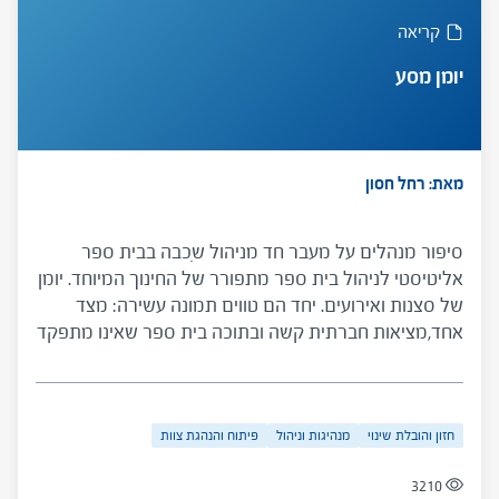
קריאה
יומן מסע
מאת: רחל חסון
סיפור מנהלים על מעבר חד מניהול שִכבה בבית ספר
אליטיסטי לניהול בית ספר מתפורר של החינוך המיוחד. יומן
של סצנות ואירועים. יחד הם טווים תמונה עשירה: מצד
אחד,מציאות חברתית קשה ובתוכה בית ספר שאינו מתפקד
ושרוי בכאוס; מצד שני, מקומם של חזון, דבקות, אומץ
ומקצועיות בהפיכת בית הספר למוסד חינוכי בעל הישגים.
הסיפור מציג גם את המורכבות שבמציאות הבית-ספרית
חזון והובלת שינוי
מנהיגות וניהול
פיתוח והנהגת צוות
מבחינת מורים, תלמידים, נורמות ומבנים ארגוניים ומספק
קווים מנחים ברורים לפעולה. הכלי מיועד למנחי קבוצות
3210
מנהלים המעוניינים לעסוק בסוגיות של בתי ספר