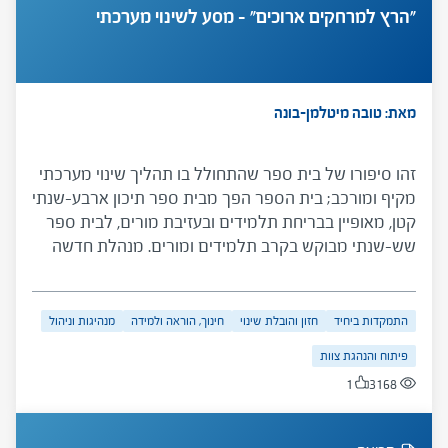
"הרץ למרחקים ארוכים" – מסע לשינוי מערכתי
מאת: טובה מיטלמן-בונה
זהו סיפורו של בית ספר שהתחולל בו תהליך שינוי מערכתי
מקיף ומורכב; בית הספר הפך מבית ספר תיכון ארבע-שנתי
קטן, מאופיין בבריחת תלמידים ובעזיבת מורים, לבית ספר
שש-שנתי מבוקש בקרב תלמידים ומורים. מנהלת חדשה
צמחה מתוך צוות בית הספר והובילה תהליך –תחילתו
בבירור פנימי מעמיק כלל-בית-ספרי והמשכו בשינויים
ארגוניים ופדגוגיים מרחיקי לכת. המקרה מעלה סוגיות של
התמקדות ביחיד
חזון והובלת שינוי
חינוך, הוראה ולמידה
מנהיגות וניהול
יצירת חזון בית ספרי ותהליך מימושו, של הובלת שינוי
פיתוח והנהגת צוות
והטמעתו וכן של הצלחות מחד גיסא וקשיים והתנגדויות
1
3168
מאידך גיסא.