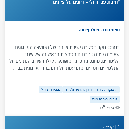
"תיבת פנדורה" – דיונים על ציונים
מאת: טובה מיטלמן-בונה
במרכז חקר המקרה ישיבת ציונים של המועצה הפדגוגית
שעניינה כיתה ז1 בתום המחצית הראשונה של שנת
הלימודים. מחנכת הכיתה מופתעת לגלות שרוב הנתונים על
התלמידים חסרים ומתרעמת על התרבות הארגונית בבית
הספר. במהלך הישיבה נחשפים פערים בין עמדות המורים
בעניין הוראה בכיתות הטרוגניות ובין ה"אני מאמין" של
המנהל – סוגיות ארגוניות-ערכיות ושאלות על מנהיגות
התמקדות ביחיד
חינוך, הוראה ולמידה
מנהיגות וניהול
המנהל.
פיתוח והנהגת צוות
1
2924
קריאה