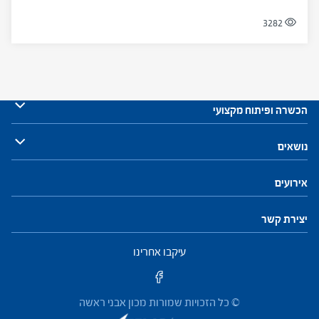
3282
הכשרה ופיתוח מקצועי
עתודות לניהול
נושאים
התוכנית להכשרת מנהלי בתי ספר
חזון ושינוי
חינוך, הוראה ולמידה
פיתוח והנהגת צוות
מנהיגות וניהול
התמקדות ביחיד
קהילות ורשתות
אירועים
פיתוח מקצועי למנהלים ולמנהלות
יצירת קשר
פיתוח מקצועי למפקחים ולמפקחות
עיקבו אחרינו
© כל הזכויות שמורות מכון אבני ראשה