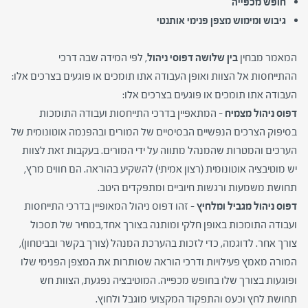
חופש מכפייה
גיבוש ומימוש מצפן פנימי אותנטי
המאמר מבחין
בין שלושה דפוסי ניהול
, לפי המידה שבה דרכי
ההתייחסות אל הצוות ואופן העבודה אתו תומכים או פוגעים בצרכים אלו:
העבודה אתו תומכים או פוגעים בצרכים אלו:
דפוס ניהול מצמיח –
המתאפיין בדרכי התייחסות ועבודה התומכות
בסיפוק הצרכים הנפשיים הבסיסיים של המורים ובהפנמה אוטונומית של
הערכים והמטרות שהמנהל מתווה על ידי המורים. בעקבות זאת לצוות
יש מוטיבציה אוטונומית (רצון אמיתי) להשקיע בהוראה. הם חווים מרץ,
תחושת משמעות ורגשות חיוביים ומתפקדים היטב.
דפוס ניהול מגביל ומלחיץ –
זהו דפוס ניהול המאופיין בדרכי התייחסות
ועבודה התומכות באופן חלקי ומותנה בצורך אחד,במחיר של תסכול
צורך אחר. לדוגמה, כדי לזכות בהערכת המנהל (צורך בקשר ובביטחון),
המורה מאמץ פעילויות ודרכי הוראה שסותרות את המצפן הפנימי שלו
ופוגעות בצורך שלו בחופש מכפייה. המוטיבציה נפגעת, הצוות חש
תחושת לחץ וכעס והתפקוד המקצועי מוגבל ולחוץ.