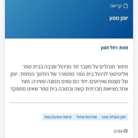
קריאה
יומן מסע
מאת: רחל חסון
סיפור מנהלים על מעבר חד מניהול שִכבה בבית ספר
אליטיסטי לניהול בית ספר מתפורר של החינוך המיוחד. יומן
של סצנות ואירועים. יחד הם טווים תמונה עשירה: מצד
אחד,מציאות חברתית קשה ובתוכה בית ספר שאינו מתפקד
ושרוי בכאוס; מצד שני, מקומם של חזון, דבקות, אומץ
ומקצועיות בהפיכת בית הספר למוסד חינוכי בעל הישגים.
הסיפור מציג גם את המורכבות שבמציאות הבית-ספרית
חזון והובלת שינוי
מנהיגות וניהול
פיתוח והנהגת צוות
מבחינת מורים, תלמידים, נורמות ומבנים ארגוניים ומספק
קווים מנחים ברורים לפעולה. הכלי מיועד למנחי קבוצות
3194
מנהלים המעוניינים לעסוק בסוגיות של בתי ספר