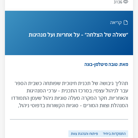
3136
קריאה
"שאלה של הצלחה" – על אחריות ועל מנהיגות
מאת: טובה מיטלמן-בונה
תהליך גיבושה של תכנית חינוכית שפותחה כשבית הספר
עבר לניהול עצמי; במרכז התכנית – ערכי המנהיגות
והאחריות. חקר המקרה מעלה סוגיות ניהול שעמן התמודדו
המנהלת וצוות המורים – סוגיות הקשורות בדפוסי ניהול,
דפוסי פעולה של המנהל וצוותו,הפתרונות שהוצעו בעניין
תרבות הניהול של בית הספר ומידת האפקטיביות של
תרבות זו.
התמקדות ביחיד
פיתוח והנהגת צוות