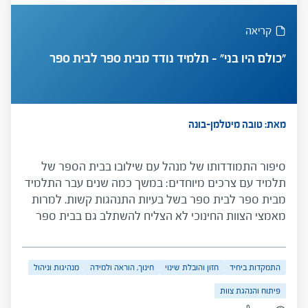
שנסיבותיהם מאתגרות ובכניסת המנהל לתפקיד וכן
למנהלים המתמודדים עם סוגיות אלו ולמדריכיהם
קריאה
האישיים.
"כולם היו בני" – תלמיד נודד מבית ספר לבית ספר
מאת: טובה מיטלמן-בונה
סיפור התמודדותו של מנהל עם שילובו בבית הספר של
תלמיד עם צרכים מיוחדים: במשך כמה שנים עבר התלמיד
מבית ספר לבית ספר בשל בעיות התנהגות קשות. למרות
מאמצי הצוות החינוכי לא הצליח להשתלב גם בבית ספר
זה. תיאור התנהלות המנהל מול ההורים, המורים, הרשות,
הפיקוח והתקשורת וטיפולו בדילמה המורכבת של "טובת
הפרט לעומת טובת הכלל".
התמקדות ביחיד
חזון והובלת שינוי
חינוך, הוראה ולמידה
מנהיגות וניהול
פיתוח והנהגת צוות