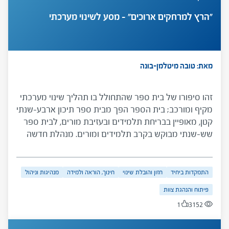
"הרץ למרחקים ארוכים" – מסע לשינוי מערכתי
מאת: טובה מיטלמן-בונה
זהו סיפורו של בית ספר שהתחולל בו תהליך שינוי מערכתי
מקיף ומורכב; בית הספר הפך מבית ספר תיכון ארבע-שנתי
קטן, מאופיין בבריחת תלמידים ובעזיבת מורים, לבית ספר
שש-שנתי מבוקש בקרב תלמידים ומורים. מנהלת חדשה
צמחה מתוך צוות בית הספר והובילה תהליך –תחילתו
בבירור פנימי מעמיק כלל-בית-ספרי והמשכו בשינויים
ארגוניים ופדגוגיים מרחיקי לכת. המקרה מעלה סוגיות של
התמקדות ביחיד
חזון והובלת שינוי
חינוך, הוראה ולמידה
מנהיגות וניהול
יצירת חזון בית ספרי ותהליך מימושו, של הובלת שינוי
פיתוח והנהגת צוות
והטמעתו וכן של הצלחות מחד גיסא וקשיים והתנגדויות
1
3152
מאידך גיסא.