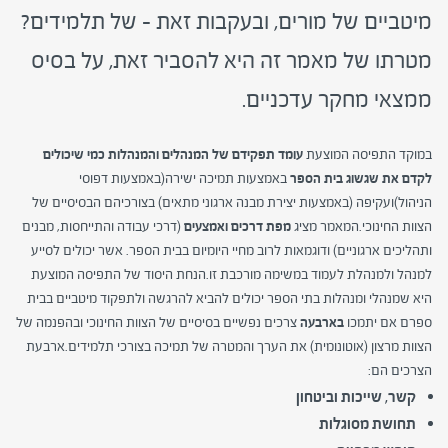
מיטביים של מורים, ובעקבות זאת – של תלמידים?
מטרתו של מאמר זה היא להסביר זאת, על בסיס
ממצאי מחקר עדכניים.
במוקד התפיסה המוצעת
עומד תפקידם של המנהלים והמנהלות כמי שיכולים
לקדם את שגשוג בית הספר
באמצעות תמיכה ישירה(באמצעות דפוסי
הניהול)ועקיפה (באמצעות יצירת מבנה ארגוני מתאים) בצורכיהם הבסיסיים של
הצוות החינוכי.המאמר מציג
מפת דרכים ואמצעים
(דרכי עבודה והתייחסות, מבנים
ותהליכים ארגוניים) ודוגמאות לרוב מחיי היומיום בבית הספר. אשר יכולים לסייע
למנהל ולמנהלת לעמוד במשימה מורכבת זו.הנחת היסוד של התפיסה המוצעת
היא שמנהלי ומנהלות בתי הספר יכולים להביא להרגשה ולתפקוד מיטביים בבית
ספרם אם יתמכו
בארבעה
צרכים נפשיים בסיסיים של הצוות החינוכי ובהפנמה של
הצוות מרצון (אוטונומית) את הערך והמטרה של תמיכה בצורכי תלמידים.ארבעת
הצרכים הם:
קשר, שייכות וביטחון
תחושת מסוגלות