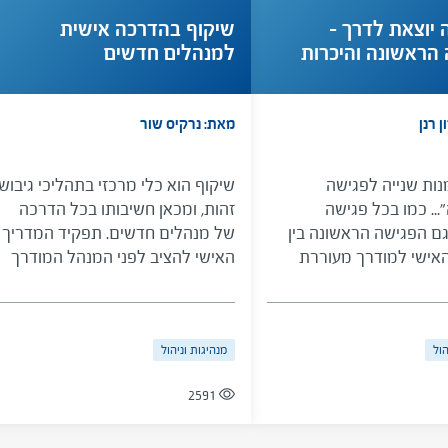
יוצאת לדרך –
שיקוף בהדרכה אישית
הראשונה והיכרות
למנהלים חדשים
ון
 רנן
מאת: נרקיס שור
נות שנייה לפגישה
שיקוף הוא כלי מרכזי בתהליכי גיבוש
.. כמו בכל פגישה
זהות, ומכאן חשיבותו בכל הדרכה
גם הפגישה הראשונה בין
של מנהלים חדשים. תפקיד המדריך
אישי למודרך מעוררת
האישי להציב לפני המנהל המודרך
ומתח ומעלה שאלות: היכן
"מראות" כדי לסייע לו בהתבוננות
פגש? על מה כדאי לדבר?
פנימה והחוצה ובתהליכי בניית הזהות
ות סוגיה מקצועית
הניהולית שלו. הכלי מציג תיאור של
הול
מנהיגות וניהול
אשונה? ועוד. כלי זה,
שיקוף, מיפוי סוגי שיקוף ועקרונות
יוחד עבור מדריכים
עבודה למדריך האישי.
2591
מנהלי בתי ספר בראשית
עד להפיג חששות ולהציע