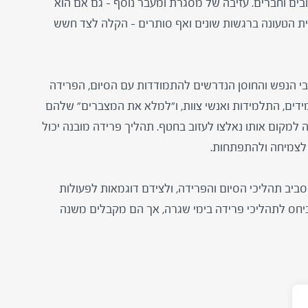
בים וחברים. עזיבה של מסגרת ומעבר נוסף – גם אם הוא
ברית הטעונה ברגשות שונים ואף סותרים – הקלה לצד חשש
בי הנפש והחוסן הנדרשים להתמודדות עם הסיום, הפרידה
דים, התלמידות ואנשי צוות, ו"למלא את המצברים" שלהם
למקום אותו נאלצו לעזוב בחטף. תהליך פרידה מובנה יכול
 לצמיחה ולהתפתחות.
סביב תהליכי הסיום והפרידה, ולצידם דוגמאות לפעולות
יחס לתהליכי פרידה בימי שגרה, אך הם מקבלים משנה