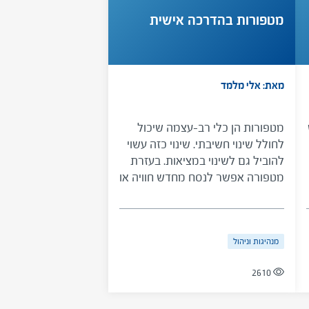
המדריך ישתמש בהבנות שרכש על
מטפורות בהדרכה אישית
מנת לגזור התערבות הולמת, ולהציע
למודרך זוית ראיה חדשה שתסייע לו
להתמודד עם הקשיים ולצמוח
מתוכם.
מאת: אלי מלמד
מטפורות הן כלי רב-עצמה שיכול
לחולל שינוי חשיבתי. שינוי כזה עשוי
להוביל גם לשינוי במציאות. בעזרת
מטפורה אפשר לנסח מחדש חוויה או
מצב, וכך להתמודד עמם מזווית
אחרת. בצד הבהרה מהי חשיבה
מטפורית ומה יתרונותיה מוצעת
מנהיגות וניהול
לקוראים דרך להשתמש במטפורות
כדי להבהיר ולהבין סיטואציות
2610
מורכבות או מציפות.