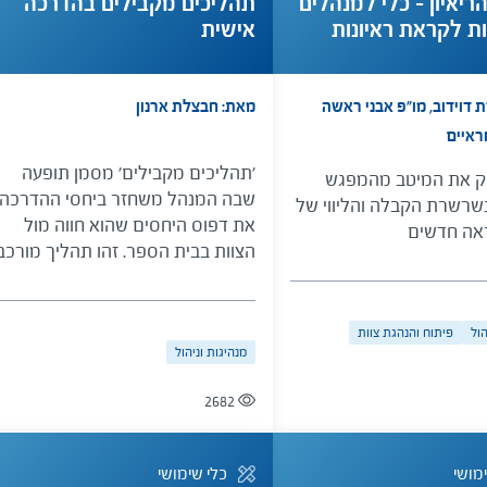
ריאיון – כלי למנהלים
תהליכים מקבילים בהדרכה
ת לקראת ראיונות
אישית
וות חדשים
 דוידוב, מו"פ אבני ראשה
מאת: חבצלת ארנון
ראיים
'תהליכים מקבילים' מסמן תופעה
ק את המיטב מהמפגש
שבה המנהל משחזר ביחסי ההדרכה
שרשרת הקבלה והליווי של
את דפוס היחסים שהוא חווה מול
ראה חדשים
הצוות בבית הספר. זהו תהליך מורכב
וסמוי מן העין, שאם הוא נחשף
ומזוהה על ידי המדריך האישי, יש
בכוחו לחולל שינוי עמוק בהדרכה
הול
פיתוח והנהגת צוות
מנהיגות וניהול
ובדפוסי הניהול, ולשפר משמעותית
את מערכות היחסים והתפקוד של
2682
המדריך האישי והמנהל במסגרת
ההדרכה ובבית הספר.
מושי
כלי שימושי