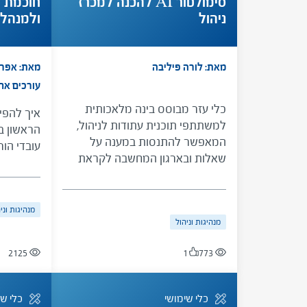
סימולטור AI להכנה למכרז
חוכמת ה
ניהול
ולמנהלו
לאנשי צ
מאת: לורה פיליבה
מאת: אפרת
עורכים אח
כלי עזר מבוסס בינה מלאכותית
איך להפי
למשתתפי תוכנית עתודות לניהול,
הראשון ב
המאפשר להתנסות במענה על
עובדי הו
שאלות ובארגון המחשבה לקראת
מכרז ניהול בית ספר
מנהיגות וני
מנהיגות וניהול
2125
1
773
כלי שימושי
כלי שי