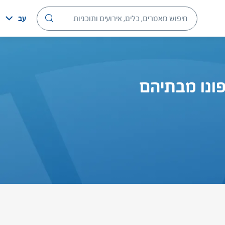
עב
פונו מבתיהם