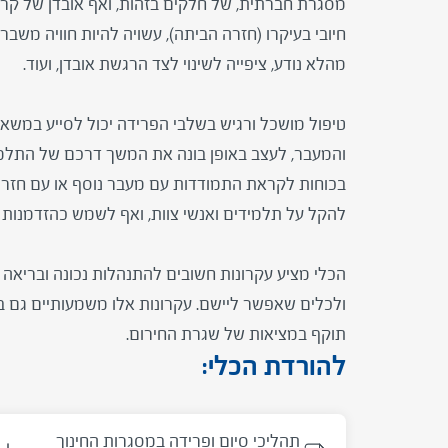
מסגרת חברתית, של חלקים בזהות, ואף אובדן של קרו
חיובי בעיקרו (חזרה הביתה), עשויה להיות חוויה מש
מהלא נודע, ציפייה לשינוי לצד הרגשת אובדן, ועוד.
טיפול מושכל ורגיש בשלבי הפרידה יכול לסייע במשא
והמעבר, לעצב באופן בונה את המשך דרכם של התלמי
בכוחות לקראת התמודדות עם מעבר נוסף או עם חזרה 
להקל על תלמידים ואנשי צוות, ואף לשמש כהזדמנות
הכלי מציע עקרונות חשובים להתנהלות נכונה ובריאה 
ולכלים שאפשר ליישם. עקרונות אלו משמעותיים גם ב
תוקף במציאות של שגרת החירום.
להורדת הכלי:
תהליכי סיום ופרידה במסגרות החינוך