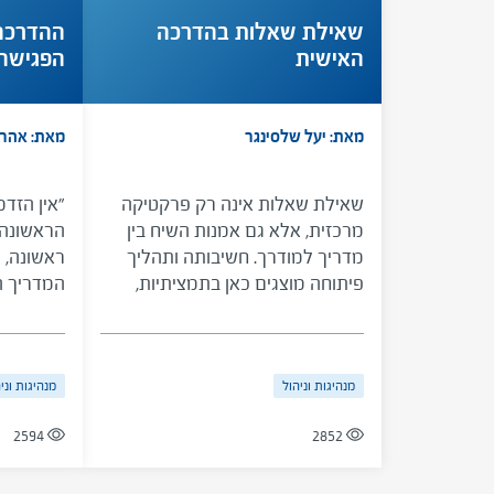
שאילת שאלות בהדרכה
ההדרכה 
האישית
הפגישה 
בונת אמ
מאת: יעל שלסינגר
מאת: אהרון
שאילת שאלות אינה רק פרקטיקה
"אין הזדמ
מרכזית, אלא גם אמנות השיח בין
הראשונה".
מדריך למודרך. חשיבותה ותהליך
ראשונה, 
פיתוחה מוצגים כאן בתמציתיות,
המדריך ה
ולצדם גם רשימת שאלות לשימושו
התרגשות 
של המדריך האישי, מחולקות על-פי
כדאי להי
מטרות.
האם להעל
מנהיגות וניהול
מנהיגות וני
בפגישה הר
שפותח במ
2594
2852
אישיים ל
דרכם, נו