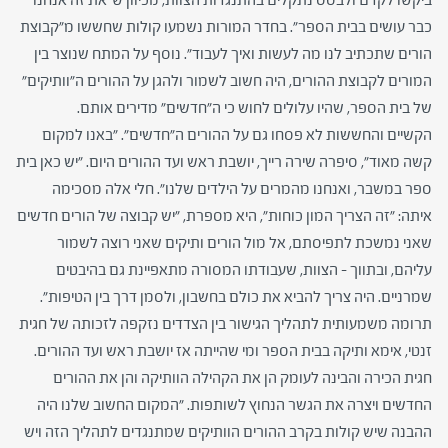
כבר עושים בבית הספר". בחדר המורות נשמעו קולות שחששו מ"קבוצת
הורים שתכתיב לנו מה לעשות ואיך לעבוד". נוסף על המתח שנוצר בין
המורים לקבוצת ההורים, היה חשוב לשמור ולהגן על ההורים ה"וותיקים"
של בית הספר, שהיו עלולים לחוש כי ה"חדשים" מדירים אותם.
הקשיים והחששות לא פסחו גם על ההורים ה"חדשים". "באנו למקום
קשה מאוד", סיפרה שירה רייך, יושבת ראש ועד ההורים היום. "יש כאן בית
ספר במשבר, ואנחנו מהמרים על הילדים שלנו". חלי אלה מסכימה
איתה: "זה הצריך המון כוחות", היא מספרת, "יש קבוצה של הורים חדשים
שאני נמשכת לתפיסתם, אל מול הורים ותיקים שאני רוצה לשמור
עליהם, ובתווך – הצוות, שעבודתו המסורה מתאפיינת גם בהיבטים
שמרניים. היה צריך להביא את כולם בחשבון, ולסמן דרך בין הטיפות".
תרומה משמעותית לתהליך הגישור בין הצדדים נזקפה לזכותה של חגית
זנטי, אימא ותיקה בבית הספר ומי שהייתה אז יושבת ראש ועד ההורים.
חגית הכירה והבינה לעומק הן את הקהילה הוותיקה והן את ההורים
החדשים ויצרה את הגשר הנחוץ לשותפות. "המקום החשוב שלנו היה
ההבנה שיש קולות בקרב ההורים הוותיקים שמתנגדים לתהליך הזה ויש