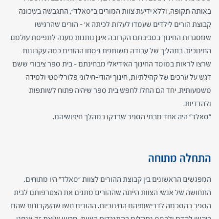
באותה תקופה, וללא ידיעת צוות המורים ב"סאלד", התגבשה בשכונה
קבוצת הורים לילדים שעמדו לעלות לכיתה א' – הורים שהרגישו
שמסגרות החינוך בסביבתם הקרובה אינן נותנות מענה לתפיסת עולמם
החינוכית. בתהליך של עבודה משותפת ניסחו ההורים כמה עקרונות
שרצו לראות במוסד החינוך האידיאלי מבחינתם – בית ספר ציבורי ששם
דגש על ערכים של קהילתיות, חינוך יהודי-חילוני פלורליסטי ולמידה
משמעותית. יחד הם החלו לחפש בית ספר שיהיה פתוח לשותפות
ולהדדיות.
"סאלד" היה אחד מבתי הספר שבדקו במהלך חיפושיהם.
התחלה מתוחה
המפגשים הראשונים בין קבוצת ההורים לצוות "סאלד" היו מתוחים.
התחושה של אנשי הצוות הייתה שההורים מתנים את הצטרפותם לבית
הספר בהסכמה לדרישותיהם החינוכיות. ההורים חשו שהעקרונות שהם
ביקשו לקדם ולבסס נתקלים בהתנגדות הצוות, מכיוון ש"את זה אנחנו