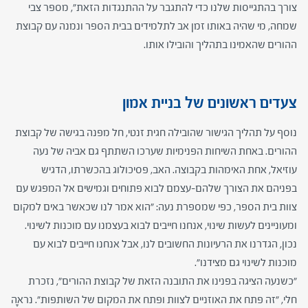
צורך בהתגייסות שלנו כדי להתגבר על ההתנגדות הזאת", מספר צבי
שמחה, מי שהיה באותו זמן אב לתלמידים בבית הספר ונמנה עם קבוצת
ההורים שהאמינו בתהליך והובילו אותו.
צעדים ראשונים של בניית אמון
נוסף על תהליך הגישור שהובילה חגית זנטי, חל מפנה בגישה של קבוצת
ההורים. באחת השיחות הפנימיות שערכו השתתף גם אביה של נעה
עוזיאל, אחת האימהות בקבוצה. האב, פסיכולוג בהכשרתו, הדגיש
בפניהם את הצורך שלהם-עצמם לבוא פתוחים וגמישים אל המפגש עם
צוות בית הספר, כפי שמספרת נעה: "הוא אמר לנו שכאשר באים למקום
ומעוניינים לעשות שינוי, אנחנו חייבים לבוא בעצמנו עם מוכנות לשינוי.
נכון, הגדרנו את הרעיונות החשובים לנו, אבל אנחנו חייבים לבוא עם
מוכנות לשינוי גם מצידנו".
"כשנעה הציגה בפנינו את התובנה הזאת של קבוצת ההורים", נזכרת
חלי, "זה פתח את האוזניים לצוות ופתח את המקום של השותפות". נראָה