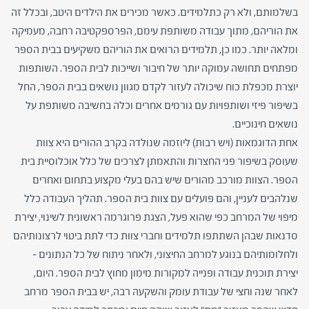
בשלמותם, ולא רק כתלמידים. כאשר מכירים את הילדים היטב, ובכלל זה
את הוריהם, מתוך עבודה משותפת עימם, הפרספקטיבה רחבה, מעמיקה
ומלאה יותר. כמו כן, תלמידים הרואים את הוריהם משקיעים בבית הספר
מפתחים תחושה עמוקה יותר של חיבור ושייכות לבית הספר. השותפות
יוצרת מכפלת כוח שיכולה לעזור לקדם מגוון נושאים בבית הספר, החל
בשיפור פיזי ושותפויות עם גורמים אחרים וכלה בחשיבה משותפת על
נושאים חינוכיים.
אחת הדוגמאות (ויש רבות) ליוזמה שנולדה בקרב ההורים היא צוות
שעוסק בשיפור פני החצרות והתאמתן לצרכים של כלל אוכלוסיית בית
הספר. הצוות מורכב מהורים שיש בהם בעלי מקצוע בתחום ואחרים
שנלהבים לעניין, והם פועלים עם צוות בית הספר. תהליך העבודה כלל
מיפוי של המרחב כפי שהוא פעל, הצגת פרוגרמה ראשונית לשינוי, יצירת
סדנאות שבהן השתתפו תלמידים וחברי צוות כדי לתת ביטוי לרצונותיהם
ולחלומותיהם בנוגע למרחב החיצוני, ולאחר ניתוח של כל הנתונים –
יצירת תוכנית עבודה ופנייה למקורות מימון מחוץ לבית הספר. היום,
לאחר שנה וחצי של עבודת עומק והשקעה רבה, יש בבית הספר מרחב