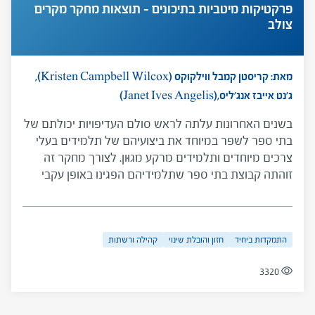
פרקטיקות מיטביות בתיכונים – תוצאות מחקר מקרים
צולב
מאת: קריסטן קמבל ווילקוקס (Kristen Campbell Wilcox),
ג'נט אייבז אנג'ליס,(Janet Ives Angelis)
בשנים האחרונות עלתה לראש סולם העדיפויות יכולתם של
בתי ספר לשפר במיוחד את ביצועיהם של תלמידים בעלי
צרכים מיוחדים ותלמידים מרקע מגוּון. לצורך מחקר זה
זוהתה קבוצת בתי ספר שתלמידיהם הפגינו באופן עקבי
ביצועים טובים יותר מאילו של בתי ספר בעלי נתונים
דמוגרפים והושוותה לקבוצת בתי ספר בעלי מאפיינים
דמוגרפיים דומים, המחקר השתמש במתודולוגיה של
התמקדות ביחיד
חזון והובלת שינוי
קהילה ורשתות
מחקרי אירוע מרובים, עריכת ראיונות ואיסוף מסמכים בכל
אחד מחמישה-עשר בתי הספר. הממצאים מעלים שארבעה
3320
דפוסי עבודה (פרקטיקות) הקשורים זה בזה מייחדים את
בתי הספר בעלי הביצועים הגבוהים לעומת מקביליהם
הממוצעים. דפוסי העבודה האמורים כרוכים בהתמקדות