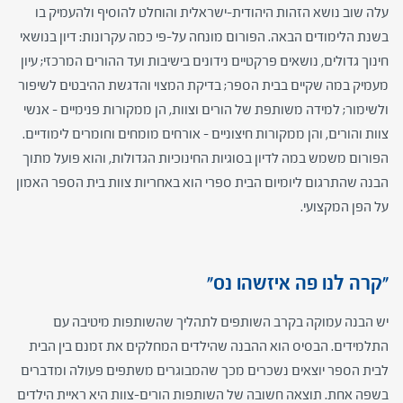
עלה שוב נושא הזהות היהודית-ישראלית והוחלט להוסיף ולהעמיק בו
בשנת הלימודים הבאה. הפורום מונחה על-פי כמה עקרונות: דיון בנושאי
חינוך גדולים, נושאים פרקטיים נידונים בישיבות ועד ההורים המרכזי; עיון
מעמיק במה שקיים בבית הספר; בדיקת המצוי והדגשת ההיבטים לשיפור
ולשימור; למידה משותפת של הורים וצוות, הן ממקורות פנימיים – אנשי
צוות והורים, והן ממקורות חיצוניים – אורחים מומחים וחומרים לימודיים.
הפורום משמש במה לדיון בסוגיות החינוכיות הגדולות, והוא פועל מתוך
הבנה שהתרגום ליומיום הבית ספרי הוא באחריות צוות בית הספר האמון
על הפן המקצועי.
"קרה לנו פה איזשהו נס"
יש הבנה עמוקה בקרב השותפים לתהליך שהשותפות מיטיבה עם
התלמידים. הבסיס הוא ההבנה שהילדים המחלקים את זמנם בין הבית
לבית הספר יוצאים נשכרים מכך שהמבוגרים משתפים פעולה ומדברים
בשפה אחת. תוצאה חשובה של השותפות הורים-צוות היא ראיית הילדים