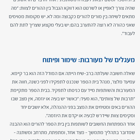
שהיה צורך לאפיין או לשרטט הוא דווקא הגבול בין ההורים לצוות: "מה
מתאים לשיחה בין מורים להורים כקבוצה ומה לא. יש מקומות מסוימים
שאני כהורה לא רוצה להתערב בהם; יש בעלי מקצוע שצריך לתת להם
לעבוד".
מעגלים של מעורבות: שימור ופיתוח
שאלה חשובה שעלתה ברב-שיח הייתה אם המודל הזה הוא בר קיימא.
עמיעד מלצר, מנהל בית הספר שנכנס לתפקידו לפני כשנה, חווה את
המעורבות והשותפות מייד עם כניסתו לתפקיד. בבית הספר מתקיימת
"תרבות של צוותים", הוא מעיד; "כאשר יש בעיה או יוזמה, אין מצב שבו
ההורים באים ומטיחים את המצב בפני ההנהלה, אלא יושבים יחד
ומקימים צוות שיידרש לבעיה או יקדם את היוזמה".
אחד המפתחות החשובים לשותפות בין בית הספר להורים הוא ההבנה
שמדובר בתהליך מתמשך – מצד אחד, ומתפתח, מתרחב ומשתנה –