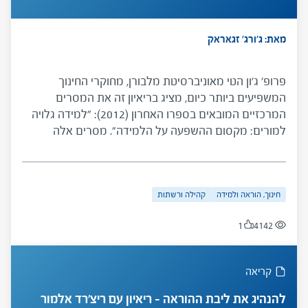
מאת: ג'ורג' זגאראק
פרופ' ג'ון הטי מאוניברסיטת מלבורן, מחוקרי החינוך
המשפיעים ביותר כיום, מציג בריאיון זה את המסרים
המרכזיים המובאים בספרו האחרון (2012): "למידה גלויה
למורים: מקסום ההשפעה על הלמידה". מסרים אלה
מנוסחים כשמונה "מסגרות חשיבה", או תפיסות יסוד,
שלדעת הטי אמורות לעמוד בבסיסה של כל פעולה
והחלטה המתקבלת ברמת הכיתה, בית הספר או מערכת
חינוך, הוראה ולמידה
קהילה ורשתות
חינוך. הטי מבסס את טענותיו על עשרות שנים של מחקרי
מטא-אנליזה שרוכזו בספרו הקודם והמשפיע "למידה
1
4142
גלויה: סינתזה של יותר מ-800 מטא-אנליזות בנוגע
להישגים לימודיים".
קריאה
להנהיג את ליבת ההוראה – ריאיון עם ריצ'רד אלמור