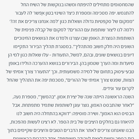
שהמחסומים מתחילים להיפתח ומשהו בנוקשות של השיח החל
להתגמש. יפה מסכימה ומספרת כיצד השינוי בטון אִפשר לה לעבור
"ממקום של סקפטיות גדולה ושאלות כגון 'למה אנחנו צריכים את זה?'
ו'למה לנו ליצור שותפות עם ההורים?' למקום של קבלה פנימית של
השותפות הנוצרת. האופן שבו עצרנו ולמדנו את הנושאים החינוכיים
השונים היה חלק חשוב מהתהליך". במסגרת תהליך הבירור התקיימו
דיונים בנושאים שונים, ובהם, למשל, התעודות – עלו שאלות כגון למי הן
מיועדות ומה הערך שטמון בהן. הבירורים בנושא ההערכה הולידו באופן
טבעי עיסוק בתחום של למידה משמעותית. וכך "התעורר צורך אמיתי של
הצוות, שפגש צורך אמיתי של ההורים", מסכמת יפה את התהליך שהחל
לקרום עור וגידים.
השנה הראשונה הייתה שנה של יצירת אמון. "בהמשך", מספרת נעה,
"לאחר שהתבסס האמון, נוצר עוגן לשותפות שתמיד מתפתחת. אבל
הבסיס הוא האמון". ושירה מוסיפה: "דווקא בהתחלה היה חשוב לנו
להיאחז גם בחלקים היציבים של בית הספר. לא רצינו לעשות מהפכות,
הבנו שאנחנו צריכים לאתר את הדברים הטובים והיציבים שקיימים בתוך
בית הספר ומשם לצאת לעבודה משותפת". אחד הדברים הראשונים