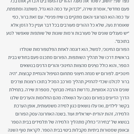
מצד שני: "חשוב לשמר את מעגל ההורים המעורבים ולבדוק אותו בכל
פעם מחדש", אומרת שירה, "לבדוק עד כמה הוא גדל, משתנה ומתפתח,
עד כמה הוא הטרוגני והאם מתקיים בו שיח פנימי". עם זאת ברור, כפי
שאומרת נעה, שלא כל ההורים מעורבים בכל דבר ועניין כל הזמן אלא
"יש מעגלים שונים של מעורבות ורמות שונות של שותפות שאפשר לנוע
בתוכם".
הפורום החינוכי, למשל, הוא דוגמה לאחת הפלטפורמות שנולדו
בראשית דרכו של תהליך השותפות. הפורום מתכנס פעם בחודש בבית
הספר, והוא כולל נציגים מהצוות החינוכי והורים הדנים בנושאים
חינוכיים. לפורום יש מנחה חיצוני מתחום הטיפול והנחיית קבוצות. "היה
ברור לכולנו שכדי להחזיק תהליך מורכב המכיל בתוכו רצונות וצרכים
שונים והרבה אמוציות, נדרשת הנחיה מבחוץ", מספרת שירה. בתחילת
הדרך הדיונים בפורום נסבו על השאלה מהם החלומות והערכים שלנו
בקשר לילדים, ואז עלו נושאים כגון למידה משמעותית, אופן הערכת
הלמידה, זהות יהודית-ישראלית ועוד. בשנה האחרונה עסק הפורום
בנושא של "בחירה" כחלק מתהליך הלמידה של תלמידים בבית הספר
ובאופן שמסורות ביתיות מקבלות ביטוי בבית הספר. לקראת סוף השנה