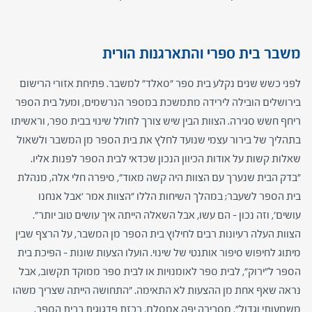
משבר בית ספרי והתארגנות הורית
לפני כשש שנים נקלע בית ספר "סאלד" למשבר. פתיחת אזורי הרישום
בירושלים הובילה לירידה מתמשכת במספר הנרשמים, ומעל בית הספר
ריחף חשש סגירה. הצוות הבין שיש צורך לחולל שינוי בבית ספר, וראשיתו
בתהליך של בירור עצמי שנועד לחלץ את בית הספר מן המשבר ולשאול
שאלות קשות על אודות הכיוון הנכון שכדאי לבית הספר לפנות אליו.
"בדק הבית שנערך עם הצוות היה קשה מאוד", סיפרה חלי אלה, מנהלת
בית הספר לשעבר; במהלך השיחות הללו "הצוות אמר 'אבל אנחנו
עושים', וזה נכון – הם עשו, אבל השאלה הייתה איך עושים טוב יותר".
הצוות העלה רעיונות רבים לחילוץ בית הספר מן המשבר, על הרצף שבין
מיתוג לחיפוש סיפור אותנטי של שינוי. הועלו הצעות שונות – הפיכת בית
הספר ל"ירוק", לבית ספר לאומנויות או לבית ספר ממוקד תקשוב, אבל
נראה שאף אחת מן ההצעות לא התאימה. "התחושה הייתה שצריך משהו
משמעותי וגדול", מסבירה יפה אמסלם, רכזת פדגוגית בבית הספר.