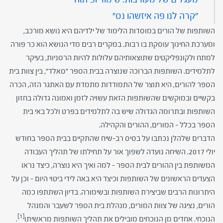
"קרה לנו פה איזשהו נס"
השותפות של הורים במוסדות הלימוד של ילדיהם היא נושא מורכב,
ומערכת החינוך עוסקת בו רבות. במקרים רבים מדי הנושא הוא כר פורה
למתח ולקונפליקטים שתוצאותיהם עלולות להיות הרסניות, בעיקר
לתלמידים. השותפות הברוכה שנוצרה בבית הספר "סאלד", בין צוות בית
הספר להורים, היא תוצר של התמודדות מתמדת עם האתגר הזה, הכרה
בקשיים ובמוקשים שהשותפות הזאת עשויה לזמן ואמונה גדולה בחזון
השותפות ובתרומה הגדולה שיש בה לתלמידים בפרט ולכל באי בית
הספר בכלל – המורים, ההורים והקהילה.
הדברים שלהלן נכתבו על בסיס רב-שיח שהתקיים בבית הספר בחודש
יולי 2017. השיחה נועדה לשפוך אור על תחילתו של תהליך העבודה
המשותפת בין ההורים לבית הספר – למה ואיך היא נוצרה, כיצד נראו
הצעדים הראשונים של השותפות וכיצד היא באה לידי ביטוי היום – וכן על
היתרונות הרבים שביצירת השותפות ובשימורה. בדיון השתתפו כמה
הורים, נציגה של צוות המורים, מנהלת בית הספר לשעבר והמנהל
[1]
הנוכחי. אחדים מן הנוכחים מובילים את תהליך השותפות מראשיתו
.