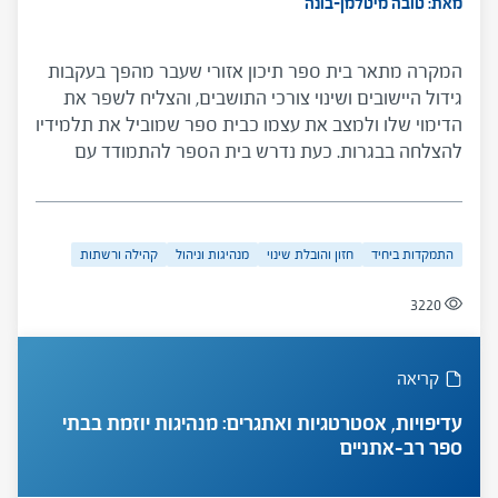
מאת: טובה מיטלמן-בונה
המקרה מתאר בית ספר תיכון אזורי שעבר מהפך בעקבות
גידול היישובים ושינוי צורכי התושבים, והצליח לשפר את
הדימוי שלו ולמצב את עצמו כבית ספר שמוביל את תלמידיו
להצלחה בבגרות. כעת נדרש בית הספר להתמודד עם
צרכים חדשים של הקהילה והרשות ועם מגמות חדשניות
המשפיעות עליו. המקרה מעלה שאלות על הצורך להתאים
את בית הספר לצרכים משתנים, כיצד לעשות זאת, מי יסייע
התמקדות ביחיד
חזון והובלת שינוי
מנהיגות וניהול
קהילה ורשתות
לבית הספר בכך ועוד.
3220
קריאה
עדיפויות, אסטרטגיות ואתגרים: מנהיגות יוזמת בבתי
ספר רב-אתניים