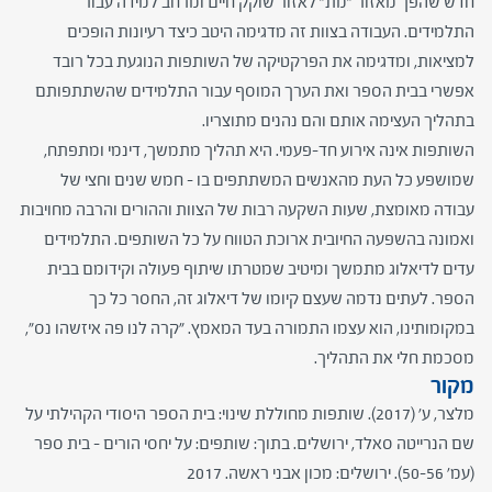
חדש שהפך מאזור "מת" לאזור שוקק חיים ומרחב למידה עבור
התלמידים. העבודה בצוות זה מדגימה היטב כיצד רעיונות הופכים
למציאות, ומדגימה את הפרקטיקה של השותפות הנוגעת בכל רובד
אפשרי בבית הספר ואת הערך המוסף עבור התלמידים שהשתתפותם
בתהליך העצימה אותם והם נהנים מתוצריו.
השותפות אינה אירוע חד-פעמי. היא תהליך מתמשך, דינמי ומתפתח,
שמושפע כל העת מהאנשים המשתתפים בו – חמש שנים וחצי של
עבודה מאומצת, שעות השקעה רבות של הצוות וההורים והרבה מחויבות
ואמונה בהשפעה החיובית ארוכת הטווח על כל השותפים. התלמידים
עדים לדיאלוג מתמשך ומיטיב שמטרתו שיתוף פעולה וקידומם בבית
הספר. לעתים נדמה שעצם קיומו של דיאלוג זה, החסר כל כך
במקומותינו, הוא עצמו התמורה בעד המאמץ. "קרה לנו פה איזשהו נס",
מסכמת חלי את התהליך.
מקור
מלצר, ע' (2017). שותפות מחוללת שינוי: בית הספר היסודי הקהילתי על
שם הנרייטה סאלד, ירושלים. בתוך: שותפים: על יחסי הורים – בית ספר
(עמ' 50-56). ירושלים: מכון אבני ראשה. 2017