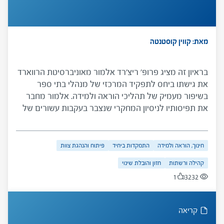
מאת: קווין קוסטנטה
בראיון זה מציג פרופ' ריצ'רד אלמור מאוניברסיטת הרווארד
את גישתו ביחס לתפקיד המרכזי של מנהלי בתי ספר
בשיפור מעמיק של תהליכי הוראה ולמידה. אלמור מחבר
את תפיסותיו לניסיון המחקרי שנצבר בעקבות עשורים של
רפורמות מבוססות-אחריותיות, וממנו בלטו המגבלות של
הצבת סטנדרטים לתוצאות רצויות. לצד החשיבות של
סטנדרטים אלה, מסתבר כי מנהלי בתי ספר צריכים לפתח
חינוך, הוראה ולמידה
התמקדות ביחיד
פיתוח והנהגת צוות
יכולות ותחושת מסוגלות בתחום שהוא מכנה "ליבת
קהילה ורשתות
חזון והובלת שינוי
ההוראה" על מנת ליצור שיפור בר קיימא בהישגי
1
3232
התלמידים.
קריאה