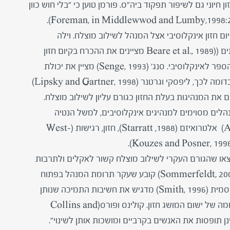
חיוני גם לשיפור תפקוד ביה"ס. פורמן טוען כי "בלי חוש כוון
ם חזון אינקלוסיבי אצל המנהל לשילוב מוצלח. וילה
וטאוזנד (Villa and Thousand, 1995) וכן בר ועמיתים ((Beare et al., 1989 מציינים את ההכרח בקיום חזון
ויכולת המנהל להפעיל ולהמריץ כתנאי להפיכת בית-הספר לאינקלוסיבי. סנג' (Senge, 1993) מציין את יכולת
המנהל לסחוף אחריו את אנשי הצוות לקראת השינוי. בדומה לכך, ליפסקי וגרטנר (Lipsky and Gartner, 1998)
הלים מסוימים למנהיגים אינקלוסיבים, למשל הנטיה
לתכונות אופי מסוימות כמו פתיחות-דעת(Adair, 1983) אלטרואיזם (1988, Starratt), חזון, רגישות (West-
ץ' וג'ורדן (Stanovich and Jordan, 1998) מצאו שהגורם העקרי לשילוב מוצלח קשור לאקלים ולתרבות
הבית-ספריים הנוצרים על-ידי המנהל. סומרפלדט (Sommerfeldt, 2001) קובע שעקר תרומת המנהל בפתוח
תרבות אינקלוסיבית היא במתן חוש כוון לצוות, בעוד שסמית (Smith, 1996) מדגיש את חשיבות התמיכה שנותן
המנהל. הממצאים האמפיריים מצביעים על תמונה עגומה של ישום המושג חזון. קולינס ופורס(Collins and