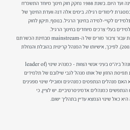
צרכים מיוחדים במערכת החינוך הרגיל מאז קום המדינה ועד היום. בשנת 1988 נחקק חוק חינוך מיוחד התשמ"ח
גרת לימודים רגילה. בימים אלה דנה וועדת החינוך של
גבי זכויותיהם של תלמידים לקויי-למידה בחינוך הרגיל. בנוסף, תיקון לחוק
שילובם של תלמידים לקויי-למידה מהווה בעיה מורכבת עבור ציבור מורים של ה-mainstream מבחינת הכשרתם
לגבי תלמידים בעלי צרכים מיוחדים (אבישר ואלמוג, 2003). לפיכך, אישיותו של המנהל קריטית בהובלת והנחלת
המאמר שלפנינו בוחן את הקשר בין הדרך בה נתפס מנהל ביה"ס בעיני אנשי הצוות – כמנהיג שינוי (leader of
). או כמנהל אדמיניסטרטיבי ( (managerואת תפיסת החזון של אותו מנהל לגבי שילובם של תלמידים
אם מנהלים הנתפסים כמנהיגים ומובילי שינוי מפגינים
 הנתפשים כמנהלים אדמיניסרטיביים. יש לציין, כי
א כאל שינוי הנמצא עדיין בתהליך ישום.