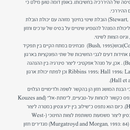
יסה של ההיררכיה בחשיבותו. באופן דומה טוען מילט כי
ההיררכי.
לטענת חוקרים כסטיוארט וסנג' (Stewart, 1990; Senge, 1993) הובלת שינוי בחינוך מזוהה עם יכולת הובלת
transformational lead) הקשורה ליכולת המנהל להטמיע שינויים על בסיס של ערכים וחזון
יוס הצוות לשינוי.
למרות העובדה כי חוקרים כמו קולמן (Coleman, 1994)ובוש(Bush, 1995) מבחינים במתח הקיים בין תפקיד
 אחידות דעים לגבי החשיבות של שתי הפונקציות בארגון
אפקטיבי(Bush and Coleman, 2000; Glatter, 1997) . אכן, על מנהל אפקטיבי ליצור סינרגיה בין ההנהגה
המקצועית ליכולת הביצוע (ריבינס, הול, לו) (,(Ribbins 1995; Hall 1996; Law,1999 וכן לפתח יכולת ארגון
י הבנת המושג חזון הן בהקשר לשפה ולדימויים הנלוים
למושג והן בהקשר לתוכן המושג. בעבר המושג חזון נתפס כקשור לכוחות על-טבעיים, ל"מתת-אל" (Kouzes and
Posner, 1996: 18), ול"להט דתי" (Holmes, 1993: 17). כיום הוא נתפס כ"שילוב בין ידע ונסיון במטרה ליצור
תובנות חדשות" )קוזס ופוזנר, 1996, עמ' 5-104), או כנסיון ליצור משמעות משותפת לצוות החינוכי (West-
Burnham, 1997). בלשון מטפורית מורגטרויד ומורגן (Murgatroyd and Morgan, 1993: 84) מגדירים חזון