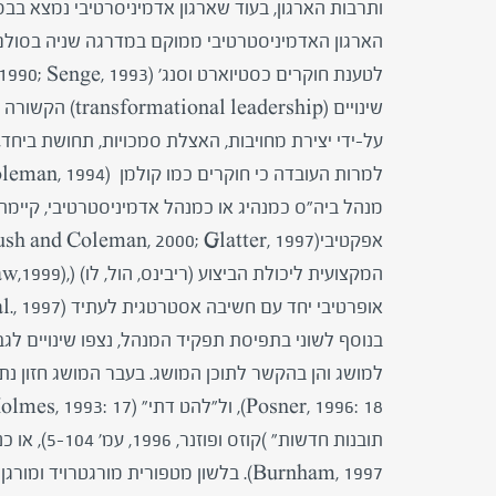
ותרבות הארגון, בעוד שארגון אדמיניסרטיבי נמצא בבס
הארגון האדמיניסטרטיבי ממוקם במדרגה שניה בסולם 
שינויים (ership
על-ידי יצירת מחויבות, האצלת סמכויות, תחושת ביחד, וג
מנהל ביה"ס כמנהיג או כמנהל אדמיניסטרטיבי, קיימת
אופרטיבי יחד עם חשיבה אסטרטגית לעתיד (Hall et al., 1997).
בנוסף לשוני בתפיסת תפקיד המנהל, נצפו שינויים לגב