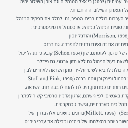
שילובם של תלמידים חריגים בחינוך הרגיל מצאו אבישר ועמיתים (2003) כי אצל המנהל היוזם אופן השילוב יהיה
הל המארגן השילוב יהיה חברתי.
יב הערכות כוללת בבית-הספר, נתן לחלק את תפקיד המנהל
ני. סוגיית המנהל כמנהיג או כמנהל אדמיניסטרטיבי:
(Burnes, 1996) טוען כי ההבדל ביניהם הוא רק שאלה של סגנון. לעומתם, שון (Schon,1984) קובע כי מנהל יכול
לשאת בעול הניהול גם ללא חזון ארגוני. גם פידלר
היגות שהיא היכולת להביא לשינוי על-ידי מתן השראה לאחרים לבין
ארגון שעקרו ביכולת ליישם את השינוי. חוקרים אחרים כסטול ופינק וכן ווסט-ברנה (Stoll and Fink, 1996;
יגות לאספקטים רוחניים כמו חזון, היכולת להנחילו בבהירות, השראה,
דת באנשים. לפי גישתם, ארגון אדמיניסרטיבי קשור לפתרון
על תהליכים מערכתיים, וגישה טכנוקרטית.
חוקרים נוספים כסרג'ובאני ומילט(Sergiovanni, 1984b) (Millett, 1996)בוחנים מושגים אלה בדרך של
החשוב ביותר בהצלחתו של ביה"ס ומכילה את ערכי ביה"ס