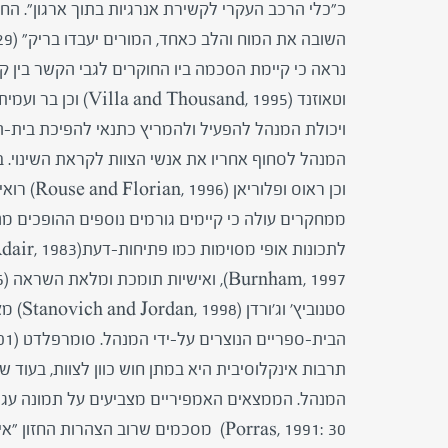
כ"כלי הרכב העקרי לקשירת אנרגיות בתוך ארגון". החזון 
השובה את המוח והלב כאחד, המורים יעבדו בריק" (1998:29,Foreman, in Middlewwod and Lumby).
נראה כי קיימת הסכמה ביו החוקרים לגבי הקשר בין קיו
וכן ראוס ופלוריאן (Rouse and Florian, 1996) רואים את המנהיגות בעלת החזון כגורם עליון לשילוב מוצלח.
ממחקרים עולה כי קיימים גורמים נוספים ההופכים מנ
Burnham, 1997), ואישיות תומכת ומלאת השראה (Kouzes and Posner, 1996).
סטנובי
Porras, 1991: 30) מסכמים שרוב הצהרות החזון "אינן תופסות את האנשים בקרביים ומושכות אותן לשינוי".