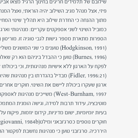
פיזי, אצל מנהל מגיב השילוב יהיה הוראתי, ואצל המנ
מתוך ההנחה כי החדרת שילוב היא תהליך שינוי המחי
כמוביל השינוי לשני אספקטים עקריים: מנהיגותי וארגו
הספרות מתארת מספר גישות לגבי סוגיה זו. מוריסון (Morrison, 1998) והודג'קינסון
(Hodgkinson, 1991) טוענים כי שני המושגים משלימים זה את זה ואינם נתנים להפרדה. גם ברנס
לפקח על הארגון ללא אישיות מנהיגותית, וכי ביכולתו 
(Fidler, 1996:21) מבדיל בהגדרתו בין מנ
West-Burnham, 1997) משייכים מנה
מוטיבציה, עידוד תרבות למידה, וגישה הומנית המתמק
בעיות יומיומיות, ישום מדיניות, קידום יוזמות, פיקוח 
היררכיה. סרג'ובני טוען כי מנהיגות נחשבת לפקטור 