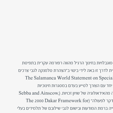
גבלויות בחינוך הרגיל מהווה רפורמה עקרית בתפיסת
Sl. המחויבות הבינלאומית לדרך זו באה לידי ביטוי ב"הצהרת סלמנקה לגבי צרכים
The Salamanca World Statement on Special Needs E,
ם יחד עם הצורך לסייע בעדם במסגרות חינוכיות
רגילות. אוריינטציה זו, שתחילתה בשנות השישים, נבעה מהאידאולוגיה של שויון זכויות. (Sebba and Ainscow,
1996; Mittler, 2000). מאוחר יותר נכתבה "מסגרת דקר לפעולה" (The 2000 Dakar Framework for
 עלייה ברמת המודעות ובישום לגבי שילובם של תלמידים בעלי