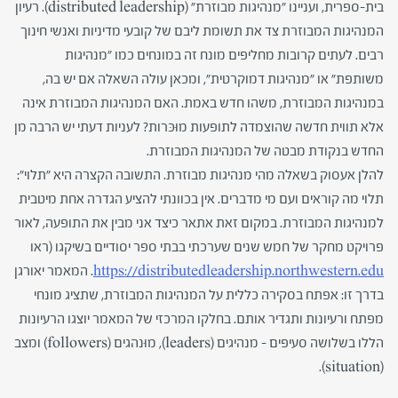
בית-ספרית, ועניינו "מנהיגות מבוזרת" (
distributed leadership
). רעיון
המנהיגות המבוזרת צד את תשומת ליבם של קובעי מדיניות ואנשי חינוך
רבים. לעתים קרובות מחליפים מונח זה במונחים כמו "מנהיגות
משותפת" או "מנהיגות דמוקרטית", ומכאן עולה השאלה אם יש בה,
במנהיגות המבוזרת, משהו חדש באמת. האם המנהיגות המבוזרת אינה
אלא תווית חדשה שהוצמדה לתופעות מוּכּרות? לעניות דעתי יש הרבה מן
החדש בנקודת מבטה של המנהיגות המבוזרת.
להלן אעסוק בשאלה מהי מנהיגות מבוזרת. התשובה הקצרה היא "תלוי":
תלוי מה קוראים ועם מי מדברים. אין בכוונתי להציע הגדרה אחת מיטבית
למנהיגות המבוזרת. במקום זאת אתאר כיצד אני מבין את התופעה, לאור
פרויקט מחקר של חמש שנים שערכתי בבתי ספר יסודיים בשיקגו (ראו
https://distributedleadership.northwestern.edu
. המאמר יאורגן
בדרך זו: אפתח בסקירה כללית על המנהיגות המבוזרת, שתציג מונחי
מפתח ורעיונות ותגדיר אותם. בחלקו המרכזי של המאמר יוצגו הרעיונות
הללו בשלושה סעיפים – מנהיגים (
leaders
), מוּנהגים (
followers
) ומצב
).
situation
(