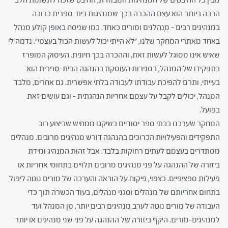
הרבה ביותר הוא עצם ההכרה בכך שמנהיגות בית-ספרית כרוכה
במנהיגים רבים – מִנהלנים ומורים כאחד. כמו שניסח באופן קולע מנהל
באחד מאתרי המחקר שלנו, "לא הייתי יכול לעשות הכול בעצמי". נדמה לי
שאיש אינו מסוגל לעשות זאת, וההכרה בכך חיונית. העיסוק המופרז
בתפקידו של המנהל, בספרות העוסקת בהנהגה הבית-ספרית הוא
בעייתי, ותרם להפיכת עבודתו לעבודה בלתי אפשרית. גם אחרים, מלבד
המנהל, יכולים לקבל על עצמם אחריות הנהגתית – וגם עושים זאת
בפועל.
המחקר שערכנו בבתי ספר יסודיים בשיקגו ממחיש שביצוע רוב
התפקידים והפעילויות הכרוכים בהנהגה דורש מנהיגים מרובים. מנהלים
מסתדרים בעצמם לעתים רחוקות בלבד. אבל זהוּת המנהיג ומידת
ביזורה של ההנהגה על פני מנהיגים מרובים תלויים בתחומי אחריות או
פעילות ספציפיים. כצפוי, פיקוח על הוראה והערכה של מורים נוטה ליפול
בתחום אחריותם של מנהלים וסגני מנהלים, בעוד הכשרה תוך כדי
העבודה של מורים נוטה לערב מנהיגים רבים יותר, מן המנהל ועד
למנהיגים-מורים. היקף ביזורה של ההנהגה על פני שני מנהיגים או יותר