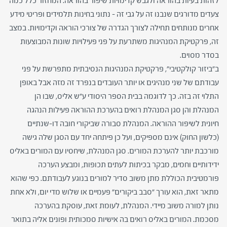
לזהות בעיות בהוראה ולגבש קדימויות שיפור בהוראה. המחזור כלל כמה
צעדים מדורגים שנבנו זה על גבי זה – נתוני בחינות תלמידים ופריטי מידע
אחרים מנותחים תחילה לצורך הגדרה של צורכי הוראה וקדימויות. במצב
זה, פרקטיקת המנהיגות משתרעת על פני פעילויות שונות המבוצעות
בסדר מסוים.
ב"ביזור קולקטיבי", פרקטיקת המנהיגות הנסיבתית מתפרשת על פני
עבודתם של שני מנהיגים או יותר העובדים בנפרד זה מזה אבל באופן
התלוי זה בזה. כך לדוגמה בבית הספר היסודי ע"ש אליס, שבו הן
המנהלת והן סגן המנהלת רואים בהערכת ההוראה פעילות הנהגה
חיונית לשיפור ההוראה. המנהלת סבורה שביקורי חובה דו-שנתיים
(כלשון החוק) אינם מספיקים, ועל כן פיתחה יחד עם הסגן שלה גישה
מורכבת יותר להערכת המורים. סגן המנהלת, שיחסיו עם המורים באליס
ידידותיים וחמים, מבקר בכיתות לעתים תכופות, ומבצע הערכה
פורמטיבית הכוללת מתן משוב סדיר למורים בנוגע לעבודתם. כפי שהוא
מתאר זאת, הוא עורך "סבב ביקורים" פעמיים או שלוש מדי יום, ולא אחת
נותן למורה משוב מיידי. המנהלת, לעומת זאת, עוסקת בהערכה
מסכמת. המורים באליס רואים בה אישיות סמכותית ופונים אליה בתואר