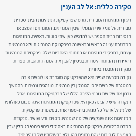
סקירה כללית: אל לב העניין
רעיון המנהיגות המבוזרת גורס שפרקטיקת המנהיגות הבית-ספרית
מבוזרת על פני קשרי הגומלין שבין המנהיגים, המונהגים והמצב או
הנסיבות בבית הספר. יש להדגיש כאן שתי סוגיות. ראשית, המנהיגות
המבוזרת עניינה בראש ובראשונה בפרקטיקת המנהיגות ולא במנהיגים
עצמם, בתפקידי מנהיגות או בתחומי האחריות שלה. פרקטיקת המנהיגות
היא יחידת הניתוח היסודית בניסיון להבין את המנהיגות הבית-ספרית
מנקודת המבט הביזורית.
נקודה מכרעת שנייה היא שהפרקטיקה מוגדרת או לובשת צורה
במסגרת של רשת יחסי הגומלין בין מנהיגים, מונהגים ונסיבות. בהמשך
נבחן את שלושת גורמי הליבה הללו של פרקטיקת המנהיגות. אבל
הנקודה שיש להבינה כאן היא שפרקטיקת המנהיגות אינה סכום פעולותיו
של מנהל או של כל מנהיג בית-ספרי אחר. בפשטות, פרקטיקת
המנהיגות אינה פונקציה של מה שמנהיג מסוים יודע ועושה. מנקודת
המבט הביזורית, פרקטיקת המנהיגות באה לידי ביטוי ביחסי הגומלין שבין
האנשים לנסיבות שהם נתונים בהן, ולא בפעולותיו של מנהיג יחיד