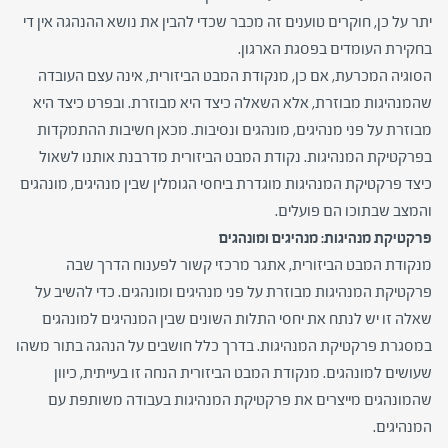
יתר על כן, חוקרים טוענים זה מכבר שכדי להבין את נושא ההנהגה אין די
בחקירת העומדים בפסגת הארגון.
הסוגיה המכרעת, אם כן, מנקודת המבט הביזורית, אינה עצם העובדה
שהמנהיגות מבוזרת, אלא השאלה כיצד היא מבוזרת. ובפרט כיצד היא
מבוזרת על פני מנהיגים, מונהגים ונסיבות. מכאן חשיבות ההתמקדות
בפרקטיקת המנהיגות. נקודת המבט הביזורית מדרבנת אותנו לשאול
כיצד פרקטיקת המנהיגות מוגדרת ביחסי הגומלין שבין מנהיגים, מונהגים
והמצב שבתוכו הם פועלים.
פרקטיקת מנהיגות: מנהיגים ומונהגים
מנקודת המבט הביזורית, אתגר מרכזי קשור לפענוח הדרך שבה
פרקטיקת המנהיגות מבוזרת על פני מנהיגים ומונהגים. כדי להשיב על
שאלה זו יש לנתח את יחסי התלות השונים שבין המנהיגים למונהגים
במסגרת פרקטיקת המנהיגות. בדרך כלל חושבים על הנהגה בתור משהו
שעושים למונהגים. מנקודת המבט הביזורית הנחה זו בעייתית, כיוון
שהמונהגים מייצרים את פרקטיקת המנהיגות בעבודה משותפת עם
המנהיגים.