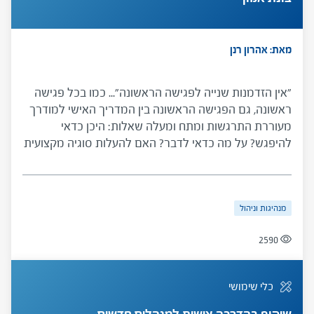
מאת: אהרון רנן
"אין הזדמנות שנייה לפגישה הראשונה"... כמו בכל פגישה
ראשונה, גם הפגישה הראשונה בין המדריך האישי למודרך
מעוררת התרגשות ומתח ומעלה שאלות: היכן כדאי
להיפגש? על מה כדאי לדבר? האם להעלות סוגיה מקצועית
בפגישה הראשונה? ועוד. כלי זה, שפותח במיוחד עבור
מדריכים אישיים למנהלי בתי ספר בראשית דרכם, נועד
להפיג חששות ולהציע המלצות והנחיות על המקום,
מנהיגות וניהול
המסגרת והתוכן של הפגישה הראשונה.
2590
כלי שימושי