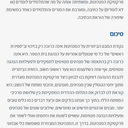
פרקטיקת המנהיגות, ומשתיתה אותה על מה שהתלמידים לומדים (או
לא לומדים) על כתיבה, ומערבת את המורים והתלמידים כאחד במשימת
שיפורה של הוראת הכתיבה.
סיכום
נקודת המבט הביזורית על המנהיגות אינה כרוכה רק בזיהוי וב"ספירת
ראשים" של כל מי שנוטלים אחריות על הנהגת בית הספר. היא אינה
כרוכה רק בהתאמה של מנהיגים מסוימים לתפקידים ולפעילויות הנהגה
מסוימים, אף שזה כשלעצמו הוא צעד ראשוני חשוב. הזווית הביזורית
להבנת ההנהגה דוחקת בנו לבחון כיצד פרקטיקת המנהיגות מוגדרת
מתוך יחסי הגומלין שבין מנהיגים, מונהגים, והיבטי מפתח של המצב; היא
קוראת לנו לבדוק את התלות-ההדדית המתקיימת בין שלושת מרכיבי
המפתח הללו. בתוך כך אנחנו בודקים אם וכיצד דברים כמו כלים טובים
יותר, מבנים ארגוניים חדשים או מחודשים, שילובים שונים של מנהיגים
ופעילויות הנהגה מסוימות, עשויים לשנות את היחסים ואולי לשפר את
פרקטיקת המנהיגות.
בדרך זו, המנהיגות המבוזרת משמשת כלי אבחוני