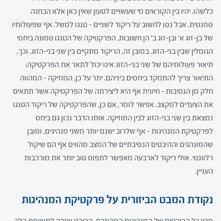
כלשהו. יהיו בין הקוראים מי שעשויים לטעון שאין כאן אלא הבחנה
סמנטית. אבל נסו לחשוב על ריקוד לשניים – טנגו למשל. אף שפעולותיו
של בן-זוג א' ובן-זוג ב' הן חשובות, הפרקטיקה של הטנגו טמונה ביחסי
הגומלין שבין בני-הזוג. במובן זה, הריקוד מתקיים בין שני בני-הזוג. וכך,
תיאור פעולותיהם של שני בני-הזוג אינו יכול לתאר את הפרקטיקה;
התיאור צריך להתמקד ביחסים ביניהם. יתר על כן, המוזיקה – המהווה
חלק מן הנסיבות – חיונית אף היא ליצירתה של הפרקטיקה אשר תתאים
את הצעדים למקצב. אפשר לומר, אם כן, שהפרקטיקה של ריקוד הטנגו
נמצאת בין שני בני-הזוג לבין המוזיקה. אותו הדבר נכון גם ביחס
לפרקטיקת המנהיגות – אף שלרוב ישנם יותר משני מנהיגים, ומובן
שהמונהגים וההיבטים הנסיבתיים של המצב מהווים אף הם שיקול
רלוונטי. אולי ריקוד לארבעה מאפשר לתפוס טוב יותר את מורכבות
העניין.
נקודת המבט הביזורית על פרקטיקת המנהיגות
מבין כל ההיבטים של המנהיגות המבוזרת, ההיבט שזכה לתשומת הלב