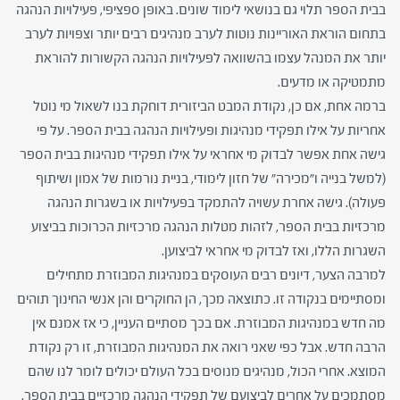
בבית הספר תלוי גם בנושאי לימוד שונים. באופן ספציפי, פעילויות הנהגה
בתחום הוראת האוריינות נוטות לערב מנהיגים רבים יותר וצפויות לערב
יותר את המנהל עצמו בהשוואה לפעילויות הנהגה הקשורות להוראת
מתמטיקה או מדעים.
ברמה אחת, אם כן, נקודת המבט הביזורית דוחקת בנו לשאול מי נוטל
אחריות על אילו תפקידי מנהיגות ופעילויות הנהגה בבית הספר. על פי
גישה אחת אפשר לבדוק מי אחראי על אילו תפקידי מנהיגות בבית הספר
(למשל בנייה ו"מכירה" של חזון לימודי, בניית נורמות של אמון ושיתוף
פעולה). גישה אחרת עשויה להתמקד בפעילויות או בשגרות הנהגה
מרכזיות בבית הספר, לזהות מטלות הנהגה מרכזיות הכרוכות בביצוע
השגרות הללו, ואז לבדוק מי אחראי לביצוען.
למרבה הצער, דיונים רבים העוסקים במנהיגות המבוזרת מתחילים
ומסתיימים בנקודה זו. כתוצאה מכך, הן החוקרים והן אנשי החינוך תוהים
מה חדש במנהיגות המבוזרת. אם בכך מסתיים העניין, כי אז אמנם אין
הרבה חדש. אבל כפי שאני רואה את המנהיגות המבוזרת, זו רק נקודת
המוצא. אחרי הכול, מנהיגים מנוסים בכל העולם יכולים לומר לנו שהם
מסתמכים על אחרים לביצועם של תפקידי הנהגה מרכזיים בבית הספר.