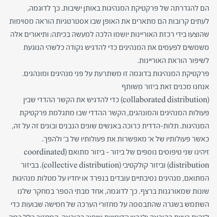
הם להגדרתה של פרקטיקת המנהיגות באותן ישיבות. כך לדוגמה,
לעתים קרובות הם מתארים את האופן שבו אסטרטגיות הוראה מסוימות
שהוצעו בידי רכזת האוריינות יושמו הלכה למעשה בכיתה; ותיאורים אלה
משמשים לפעמים את המנהיגים כדי להדגיש נקודה כלשהי הנוגעת
לשיפור הוראת האוריינות.
פרקטיקת המנהיגות בדוגמה זו משתרעת על פני מנהיגים ומונהגים.
אנחנו מכנים זאת ביזור משותף
(
collaborated distribution
) כדי להדגיש את הקשר ההדדי שבין
פעולות המנהיגים והמונהגים, הקשר ההדדי שבו מתגלמת פרקטיקת
המנהיגות. תלות-הדדית כרוכה באנשים שונים הנבנים ובונים זה על זה,
כאשר פעולותיו של א' מאפשרות את פעולותיו של ב' ולהפך.
זיהינו שני טיפוסים נוספים של ביזור – ביזור מתואם (
coordinated
distribution
) וביזור קולקטיבי (
collective distribution
). בביזור
המתואם, מנהיגים נסיבתיים עובדים בנפרד או יחדיו על מטלות מנהיגוּת
שונות שמאורגנות ברצף. כך לדוגמה, אחד מבתי הספר במחקר שלנו
השתמש בשגרה שהתבססה על מחזורי הערכה של חמישה שבועות כדי