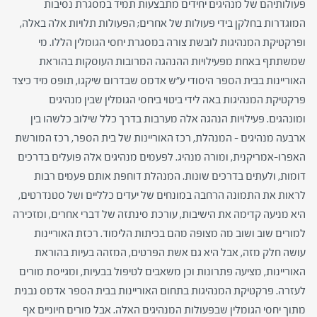
פעולותיהם של מנהיגים יחידים מתבצעות תמיד במסגרת נסיבות
המוגדרות בחלקן בידי פעולות של אחרים; הפעולות תלויות אלה באלה,
ופרקטיקת המנהיגות לובשת צורה במסגרת יחסי הגומלין הללו. מי
שמשתתף באחת מפעילויות ההנהגה המרובות העוסקות בהוראת
האוריינות בבית הספר היסודי ע"ש אדמס שבדרום שיקגו, תופס מיד כיצד
פרקטיקת המנהיגות באה לידי ביטוי ביחסי הגומלין שבין מנהיגים
ומונהגים. פעילויות הנהגה אלה מערבות בדרך כלל שילוב כלשהו בין
ארבעה מנהיגים – המנהלת, רכז האוריינות של בית הספר, רכז המורשת
האפרו-אמריקנית, ומורה מנהיג. לפעמים מנהיגים אלה פועלים בדרכים
דומות, ולעתים בדרכים שונות. המנהלת דוחפת אותם פעמים רבות
לראות את התמונה הרחבה במונחים של יעדים כלליים ושל סטנדרטים,
היא מניעה קדימה את הישיבות, עורכת סינתזה של דברי אחרים, ומזכירה
למורים שוב ושוב מה מצופה מהם בכיתות הלימוד. רכזת האוריינות
עושה חלק מזה, אבל היא גם אשת הפרטים, המזהה בעיות בהוראת
האוריינות, מציעה פתרונות וכן משאבים לטיפול בבעיות, ומגייסת מורים
לעזרה. פרקטיקת המנהיגות בתחום האוריינות בבית הספר אדמס נבנית
מתוך יחסי הגומלין שבפעולות המנהיגים האלה. אבל מורים חיוניים אף