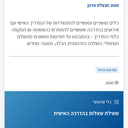
מאת: חבצלת ארנון
כלים מושגיים ומעשיים להתמודדות של המדריך האישי עם
אירועים בהדרכה שעשויים להתפרש כהאשמה או התקפה
כלפי המדריך – בהתבסס על תפיסות ומושגים מהעולם
הטיפולי: השלכה הזדהותית, הכלה, מסגור-מחדש.
ההתמודדות עם אירועים כאלו מורכבת משני שלבים - שלב
ההבנה ושלב ההתערבות. בשלב ההבנה המדריך מונחה
להתעלם מהגוון המאשים של דברי המודרך ולזהות את
מנהיגות וניהול
המסר הסמוי בדבריו. בשלב ההתערבות המדריך ישתמש
בהבנות שרכש על מנת לגזור התערבות הולמת, ולהציע
2600
למודרך זוית ראיה חדשה שתסייע לו להתמודד עם הקשיים
ולצמוח מתוכם.
כלי שימושי
שאילת שאלות בהדרכה האישית