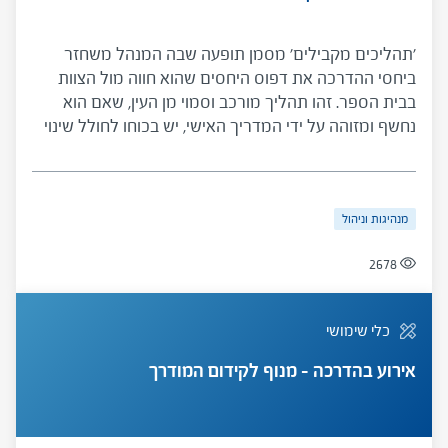
'תהליכים מקבילים' מסמן תופעה שבה המנהל משחזר
ביחסי ההדרכה את דפוס היחסים שהוא חווה מול הצוות
בבית הספר. זהו תהליך מורכב וסמוי מן העין, שאם הוא
נחשף ומזוהה על ידי המדריך האישי, יש בכוחו לחולל שינוי
עמוק בהדרכה ובדפוסי הניהול, ולשפר משמעותית את
מערכות היחסים והתפקוד של המדריך האישי והמנהל
במסגרת ההדרכה ובבית הספר.
מנהיגות וניהול
2678
כלי שימושי
אירוע בהדרכה – מנוף לקידום המודרך