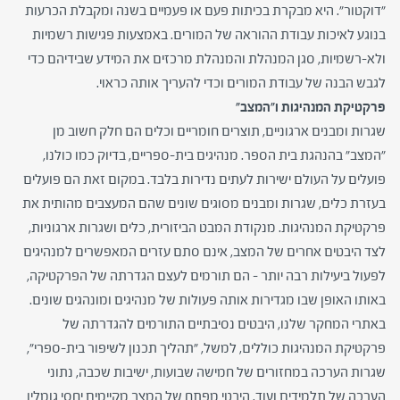
"דוקטור". היא מבקרת בכיתות פעם או פעמיים בשנה ומקבלת הכרעות
בנוגע לאיכות עבודת ההוראה של המורים. באמצעות פגישות רשמיות
ולא-רשמיות, סגן המנהלת והמנהלת מרכזים את המידע שבידיהם כדי
לגבש הבנה של עבודת המורים וכדי להעריך אותה כראוי.
פרקטיקת המנהיגות ו"המצב"
שגרות ומבנים ארגוניים, תוצרים חומריים וכלים הם חלק חשוב מן
"המצב" בהנהגת בית הספר. מנהיגים בית-ספריים, בדיוק כמו כולנו,
פועלים על העולם ישירות לעתים נדירות בלבד. במקום זאת הם פועלים
בעזרת כלים, שגרות ומבנים מסוגים שונים שהם המעצבים מהותית את
פרקטיקת המנהיגות. מנקודת המבט הביזורית, כלים ושגרות ארגוניות,
לצד היבטים אחרים של המצב, אינם סתם עזרים המאפשרים למנהיגים
לפעול ביעילות רבה יותר – הם תורמים לעצם הגדרתה של הפרקטיקה,
באותו האופן שבו מגדירות אותה פעולות של מנהיגים ומונהגים שונים.
באתרי המחקר שלנו, היבטים נסיבתיים התורמים להגדרתה של
פרקטיקת המנהיגות כוללים, למשל, "תהליך תכנון לשיפור בית-ספרי",
שגרות הערכה במחזורים של חמישה שבועות, ישיבות שכבה, נתוני
הערכה של תלמידים ועוד. היבטי מפתח של המצב מקיימים יחסי גומלין