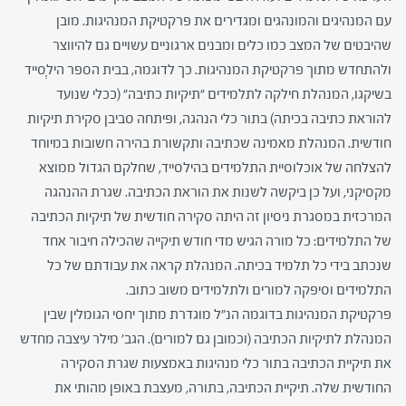
עם המנהיגים והמונהגים ומגדירים את פרקטיקת המנהיגות. מובן
שהיבטים של המצב כמו כלים ומבנים ארגוניים עשויים גם להיווצר
ולהתחדש מתוך פרקטיקת המנהיגות. כך לדוגמה, בבית הספר הילְסייד
בשיקגו, המנהלת חילקה לתלמידים "תיקיות כתיבה" (ככלי שנועד
להוראת כתיבה בכיתה) בתור כלי הנהגה, ופיתחה סביבן סקירת תיקיות
חודשית. המנהלת מאמינה שכתיבה ותקשורת בהירה חשובות במיוחד
להצלחה של אוכלוסיית התלמידים בהילסייד, שחלקם הגדול ממוצא
מקסיקני, ועל כן ביקשה לשנות את הוראת הכתיבה. שגרת ההנהגה
המרכזית במסגרת ניסיון זה היתה סקירה חודשית של תיקיות הכתיבה
של התלמידים: כל מורה הגיש מדי חודש תיקייה שהכילה חיבור אחד
שנכתב בידי כל תלמיד בכיתה. המנהלת קראה את עבודתם של כל
התלמידים וסיפקה למורים ולתלמידים משוב כתוב.
פרקטיקת המנהיגות בדוגמה הנ"ל מוגדרת מתוך יחסי הגומלין שבין
המנהלת לתיקיות הכתיבה (וכמובן גם למורים). הגב' מילר עיצבה מחדש
את תיקיית הכתיבה בתור כלי מנהיגות באמצעות שגרת הסקירה
החודשית שלה. תיקיית הכתיבה, בתורה, מעצבת באופן מהותי את