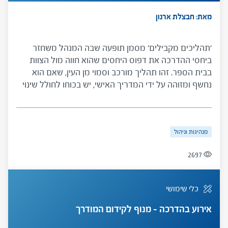
מאת: חבצלת ארנון
'תהליכים מקבילים' מסמן תופעה שבה המנהל משחזר
ביחסי ההדרכה את דפוס היחסים שהוא חווה מול הצוות
בבית הספר. זהו תהליך מורכב וסמוי מן העין, שאם הוא
נחשף ומזוהה על ידי המדריך האישי, יש בכוחו לחולל שינוי
עמוק בהדרכה ובדפוסי הניהול, ולשפר משמעותית את
מערכות היחסים והתפקוד של המדריך האישי והמנהל
במסגרת ההדרכה ובבית הספר.
מנהיגות וניהול
2697
כלי שימושי
אירוע בהדרכה – מנוף לקידום המודרך