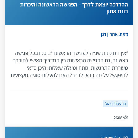
ההדרכה יוצאת לדרך – הפגישה הראשונה והיכרות
בונת אמון
מאת: אהרון רנן
"אין הזדמנות שנייה לפגישה הראשונה"... כמו בכל פגישה
ראשונה, גם הפגישה הראשונה בין המדריך האישי למודרך
מעוררת התרגשות ומתח ומעלה שאלות: היכן כדאי
להיפגש? על מה כדאי לדבר? האם להעלות סוגיה מקצועית
בפגישה הראשונה? ועוד. כלי זה, שפותח במיוחד עבור
מדריכים אישיים למנהלי בתי ספר בראשית דרכם, נועד
להפיג חששות ולהציע המלצות והנחיות על המקום,
מנהיגות וניהול
המסגרת והתוכן של הפגישה הראשונה.
2608