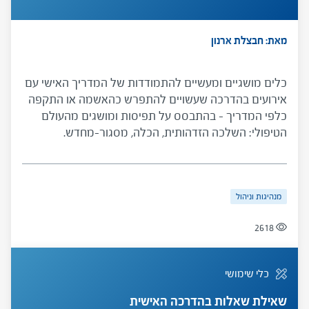
מאת: חבצלת ארנון
כלים מושגיים ומעשיים להתמודדות של המדריך האישי עם
אירועים בהדרכה שעשויים להתפרש כהאשמה או התקפה
כלפי המדריך – בהתבסס על תפיסות ומושגים מהעולם
הטיפולי: השלכה הזדהותית, הכלה, מסגור-מחדש.
ההתמודדות עם אירועים כאלו מורכבת משני שלבים - שלב
ההבנה ושלב ההתערבות. בשלב ההבנה המדריך מונחה
להתעלם מהגוון המאשים של דברי המודרך ולזהות את
מנהיגות וניהול
המסר הסמוי בדבריו. בשלב ההתערבות המדריך ישתמש
בהבנות שרכש על מנת לגזור התערבות הולמת, ולהציע
2618
למודרך זוית ראיה חדשה שתסייע לו להתמודד עם הקשיים
ולצמוח מתוכם.
כלי שימושי
שאילת שאלות בהדרכה האישית