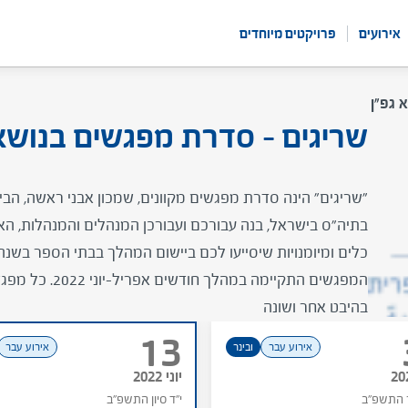
אירועים
פרויקטים מיוחדים
 גפ"ן
יך למקסם את ההשפעה הניהולית?
שריגים - סדרת מפגשים בנושא 
"שריגים" הינה סדרת מפגשים מקוונים, שמכון אבני ראשה, הבי
בתיה"ס בישראל, בנה עבורכם ועבורכן המנהלים והמנהלות, האו
כלים ומיומנויות שיסייעו לכם ביישום המהלך בבתי הספר בשנ
המפגשים התקיימה במהל
בהיבט אחר ושונה
13
אירוע עבר
ובינר
אירוע עבר
יוני 2022
ר התשפ"ב
י"ד סיון התשפ"ב