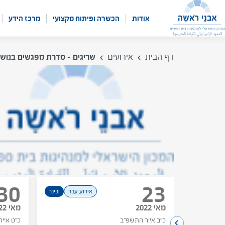
לג
תוכן
אודות
הכשרה ופיתוח מקצועי
מרכז הידע
דף הבית
אירועים
שריגים - סדרת מפגשים בנושא
13
מנהיגות פדגוגית אפקטיבית – א
אירוע עבר
יוני 2022
י"ד סיון התשפ"ב
30
23
 עבר
ובינר
אירוע עבר
ובינר
מאי 2022
מאי 2022
כ"ב אייר התשפ"ב
כ"ט איי