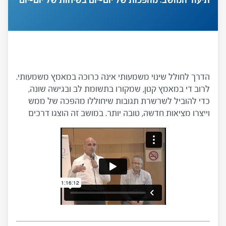
הדרך לחולל שינוי משמעותי אינה כרוכה במאמץ משמעותי.
לרוב די במאמץ קטן, שמקורו בתשומת לב ובגישה שונה,
כדי להוביל לשרשרת תגובות שיחוללו מהפכה של ממש
וייצרו מציאות חדשה, טובה יותר. במושב זה הוצגו דרכים
ודוגמאות לתכנון וליצירה של שיח אנושי ההולם את המרקם
האנושי המאפיין את סביבת העבודה בבתי ספר. בחנו
אמצעים לניהול שיחות קשות בדרך מקצועית וממוקדת,
לצד דרכים לנִטרול התנגדויות וקונפליקטים במציאות
מורכבת, רבת-ממדים ועתירת שותפים. תיעוד המושב
במהפכות של יום יום, הכנס הארצי השלישי למנהלי בתי
ספר