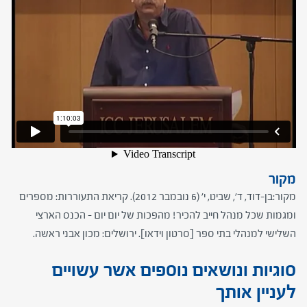
מקור
מקור:בן-דוד, ד', שביט, י' (6 נובמבר 2012). קריאת התעוררות: מספרים
ומגמות שכל מנהל חייב להכיר! מהפכות של יום יום - הכנס הארצי
השלישי למנהלי בתי ספר [סרטון וידאו]. ירושלים: מכון אבני ראשה.
סוגיות ונושאים נוספים אשר עשויים
לעניין אותך