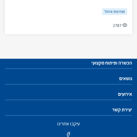
מנהיגות וניהול
2787
הכשרה ופיתוח מקצועי
עתודות לניהול
נושאים
התוכנית להכשרת מנהלי בתי ספר
חזון ושינוי
חינוך, הוראה ולמידה
פיתוח והנהגת צוות
מנהיגות וניהול
התמקדות ביחיד
קהילות ורשתות
אירועים
פיתוח מקצועי למנהלים ולמנהלות
יצירת קשר
פיתוח מקצועי למפקחים ולמפקחות
עיקבו אחרינו