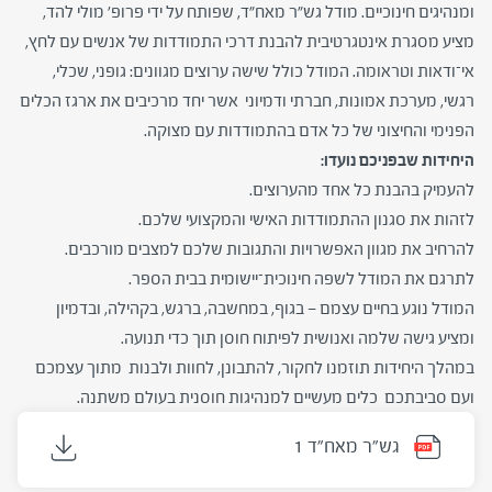
ומנהיגים חינוכיים. מודל גש"ר מאח"ד, שפותח על ידי פרופ' מולי להד,
מציע מסגרת אינטגרטיבית להבנת דרכי התמודדות של אנשים עם לחץ,
אי־ודאות וטראומה. המודל כולל שישה ערוצים מגוונים: גופני, שכלי,
רגשי, מערכת אמונות, חברתי ודמיוני אשר יחד מרכיבים את ארגז הכלים
הפנימי והחיצוני של כל אדם בהתמודדות עם מצוקה.
היחידות שבפניכם נועדו:
להעמיק בהבנת כל אחד מהערוצים.
לזהות את סגנון ההתמודדות האישי והמקצועי שלכם.
להרחיב את מגוון האפשרויות והתגובות שלכם למצבים מורכבים.
לתרגם את המודל לשפה חינוכית־יישומית בבית הספר.
המודל נוגע בחיים עצמם — בגוף, במחשבה, ברגש, בקהילה, ובדמיון
ומציע גישה שלמה ואנושית לפיתוח חוסן תוך כדי תנועה.
במהלך היחידות תוזמנו לחקור, להתבונן, לחוות ולבנות מתוך עצמכם
ועם סביבתכם כלים מעשיים למנהיגות חוסנית בעולם משתנה.
גש"ר מאח"ד 1