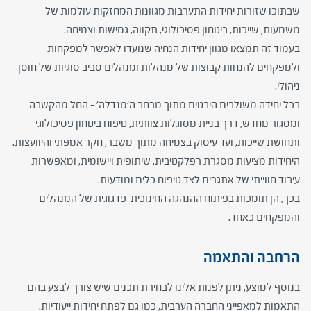
שבתוכו שזורות יחידות התערבות מגוונות המחזקות עולמות של
משמעות, שייכות, ביטחון פסיכולוגי, תקווה, גמישות וצמיחה.
בעמוד זה תמצאו מגוון יחידות הנחיה שנועדו לאפשר למפקחות
ולמפקחים להנחות קבוצות של מנהלות ומנהלים סביב סוגיות של חוסן
ניהולי.
בכל יחידה משולבים היבטים מתוך מרחב ה'מנדלה' – החל מהקשבה
ומסגור מחדש, דרך בניית מסוגלות צוותית, טיפוח ביטחון פסיכולוגי
ותחושת שייכות, ועד עיסוק בצמיחה מתוך משבר, חקר אמפתי והיוועצות.
היחידות מציעות מסגרת רפלקטיבית, שיתופית ויישומית, ומאפשרות
עיבוד חווייתי של אתגרים לצד טיפוח כלים ומודעות.
בכך, הן תומכות בפיתוח ההנהגה החינוכית-פדגוגית של המנהלים
והמפקחים כאחד.
הרחבה והתאמה
בנוסף למוצע, ניתן לפנות אלינו לבחירת תכנים שיש צורך לבצע בהם
התאמות למאפייני החברה הערבית, כמו גם לפתח יחידות ייעודיות.