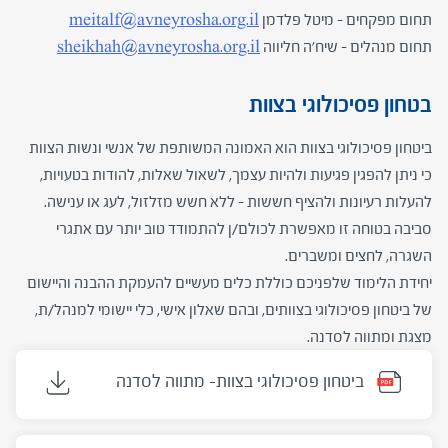
תחום מפקחים – מיטל פלדמן
meitalf@avneyrosha.org.il
תחום מנהלים – שיח'ה חליווה
sheikhah@avneyrosha.org.il
בטחון פסיכולוגי בצוות
ביטחון פסיכולוגי בצוות הוא האמונה המשותפת של אנשי ונשות הצוות
כי ניתן להפגין פגיעות ולהיות עצמך, לשאול שאלות, להודות בטעויות,
להעלות רעיונות ולהציף חששות – ללא חשש מזלזול, לעג או ענישה.
סביבה בטוחה זו מאפשרת לכולם/ן להתמודד טוב יותר עם אתגרי
השגרה, לחצים ומשברים.
יחידת הלימוד שלפניכם כוללת כלים מעשיים להעמקת ההבנה והיישום
של ביטחון פסיכולוגי בצוותים, ובהם שאלון אישי, כלי יישומי למנהל/ת,
מצגת ומתווה לסדנה.
ביטחון פסיכולוגי בצוות- מתווה לסדנה