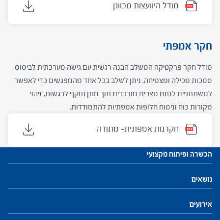
מודל היוועצות מכוונן
חקר אמפתי
מודל חקר פרקטיקה המשלב הבנה רגשית עם גישה מערכתית לביסוס
סמכות מכילה ומצמיחה. ניתן לשלב בכל אחד מהמפגשים כדי לאפשר
למשתתפים לנתח מצבים מורכבים תוך מתן תוקף לרגשות, זיהוי
מקורות כוח וניסוח חלופות אמפתיות להתמודדות.
חקרנות אמפתית- מתודה
הכשרה ופיתוח מקצועי
עתודות לניהול
נושאים
התוכנית להכשרת מנהלי בתי ספר
חזון ושינוי
חינוך, הוראה ולמידה
פיתוח והנהגת צוות
מנהיגות וניהול
התמקדות ביחיד
קהילות ורשתות
אירועים
פיתוח מקצועי למנהלים ולמנהלות