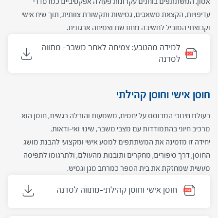
אסון. המשתתפים בוחנים עקרונות פעולה אפקטיביים כמו סדרי
עדיפויות, הקצאת משאבים, גמישות ותקשורת צוותית, תוך שיח אישי
וקבוצתי המוביל לחשיבה מחודשת וצמיחה ארגונית.
למידה מהטבע: צמיחה לאחר משבר- מתווה
לסדנה
חוסן אישי וחוסן קהילתי
בעולם חינוכי המבוסס על יחסים, משמעות והובלה רגשית, חוסן הוא
מרכיב חיוני בהתמודדות עם מצבי משבר, שינוי ואי-ודאות.
יחידה זו מזמינה את המשתתפים למסע אישי ומקצועי להבנת מושג
החוסן, דרך סיפורים, מחקרים ותובנות מהעולם, ולתרגומו לתפיסה
מעשית שמחזקת את בית הספר כמרחב מגן וגמיש.
חוסן אישי וחוסן קהילתי-מתווה לסדנה