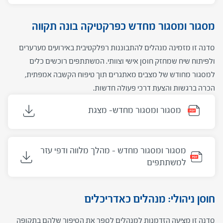
מסגור ומסגור מחדש כפרקטיקה בונה תקווה
סדנה
זו
מזמינה
מנהלים
להתבוננות
רפלקטיבית
באירועים
מערערים
ולפיתוח
שיח
שמחזק
חוסן
אישי
וצוותי
.
המשתתפים
רוכשים
כלים
למסגור
מחודש
של
מצבים
מאתגרים
תוך
טיפוח
הקשבה
אמפתית
,
הכרה
ברגשות
והצעת
דרכי
פעולה
חדשות.
מסגור ומסגור מחדש- מצגת
מסגור ומסגור מחדש – מהלך מלווה ודפי עזר
למשתתפים
חוסן ניהולי: מנהלים כאדריכלים
סדנה זו מציעה הזדמנות למנהלים לספר את הסיפור שלהם בתקופה