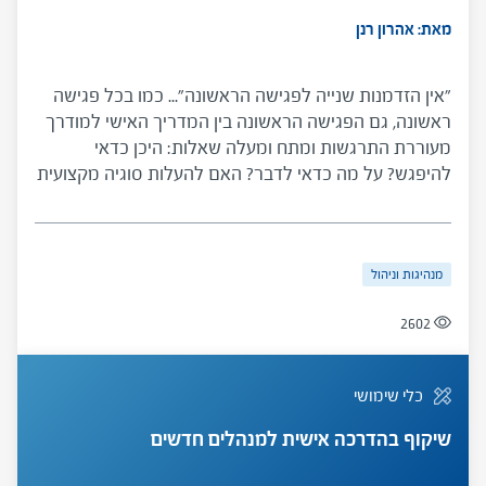
מאת: אהרון רנן
"אין הזדמנות שנייה לפגישה הראשונה"... כמו בכל פגישה
ראשונה, גם הפגישה הראשונה בין המדריך האישי למודרך
מעוררת התרגשות ומתח ומעלה שאלות: היכן כדאי
להיפגש? על מה כדאי לדבר? האם להעלות סוגיה מקצועית
בפגישה הראשונה? ועוד. כלי זה, שפותח במיוחד עבור
מדריכים אישיים למנהלי בתי ספר בראשית דרכם, נועד
להפיג חששות ולהציע המלצות והנחיות על המקום,
מנהיגות וניהול
המסגרת והתוכן של הפגישה הראשונה.
2602
כלי שימושי
שיקוף בהדרכה אישית למנהלים חדשים