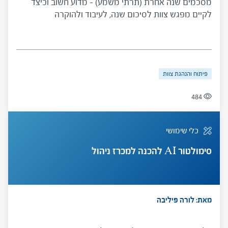
מסכמים שנה אחרת (תרתי משמע) – מדוע חשוב וכיצד
לקיים מפגש צוות לסיכום שנה, לעיבוד ולהוקרה
פיתוח והנהגת צוות
484
כלי שימושי
סימולטור AI להכנה למכרז ניהול
מאת: לורה פיליבה