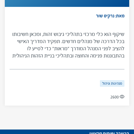
מאת: נרקיס שור
שיקוף הוא כלי מרכזי בתהליכי גיבוש זהות, ומכאן חשיבותו
בכל הדרכה של מנהלים חדשים. תפקיד המדריך האישי
להציב לפני המנהל המודרך "מראות" כדי לסייע לו
בהתבוננות פנימה והחוצה ובתהליכי בניית הזהות הניהולית
שלו. הכלי מציג תיאור של שיקוף, מיפוי סוגי שיקוף
ועקרונות עבודה למדריך האישי.
מנהיגות וניהול
2600
הכשרה ופיתוח מקצועי