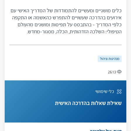
כלים מושגיים ומעשיים להתמודדות של המדריך האישי עם
אירועים בהדרכה שעשויים להתפרש כהאשמה או התקפה
כלפי המדריך – בהתבסס על תפיסות ומושגים מהעולם
הטיפולי: השלכה הזדהותית, הכלה, מסגור-מחדש.
ההתמודדות עם אירועים כאלו מורכבת משני שלבים - שלב
ההבנה ושלב ההתערבות. בשלב ההבנה המדריך מונחה
להתעלם מהגוון המאשים של דברי המודרך ולזהות את
מנהיגות וניהול
המסר הסמוי בדבריו. בשלב ההתערבות המדריך ישתמש
בהבנות שרכש על מנת לגזור התערבות הולמת, ולהציע
2613
למודרך זוית ראיה חדשה שתסייע לו להתמודד עם הקשיים
ולצמוח מתוכם.
כלי שימושי
שאילת שאלות בהדרכה האישית