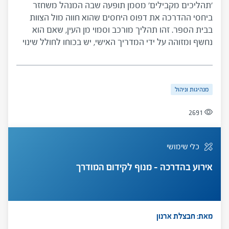
'תהליכים מקבילים' מסמן תופעה שבה המנהל משחזר
ביחסי ההדרכה את דפוס היחסים שהוא חווה מול הצוות
בבית הספר. זהו תהליך מורכב וסמוי מן העין, שאם הוא
נחשף ומזוהה על ידי המדריך האישי, יש בכוחו לחולל שינוי
עמוק בהדרכה ובדפוסי הניהול, ולשפר משמעותית את
מערכות היחסים והתפקוד של המדריך האישי והמנהל
במסגרת ההדרכה ובבית הספר.
מנהיגות וניהול
2691
כלי שימושי
אירוע בהדרכה – מנוף לקידום המודרך
מאת: חבצלת ארנון