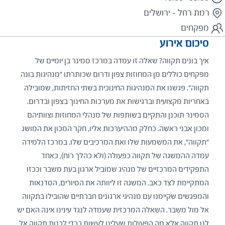
רמת רחל - ירושלים
מפקחים
סיכום אירוע
איך בונים תקווה? שאלה זו עמדה במרכז סמינר בן יומיים של
מפקחים כוללים מן המחוזות צפון ודרום שכותרתו "מנהיגות בונה
תקווה". פגשנו את המנהיגות החינוכית בשתי החזיתות, שמובילה
באחריות מקצועית וברגישות את מערכות החינוך בצפון ובדרום.
הסמינר תוכנן והתקיים בשותפות של מנהלי המחוזות וצוותיהם
ומכון אבני ראשה. כחלק מההיערכות אליו, חקר המכון את המושג
"תקווה", את המשמעות שלו ואת המרכיבים שלו. במרכז הלמידה
עמדה ההמשגה של תקווה כפעולה (ולא כהלך רוח), כאחד
התפקידים המרכזיים של מנהיג שמוביל ארגון בעת משבר וככזו
המתקיימת לצד כאב. המשגה זו ליוותה את הסיורים, הסדנאות
והמפגשים שקיימנו עם מנהיגי ארגונים חברתיים שהובילו בתקווה
אל מול משבר. השאלה המרכזית שעמדה לנגד עינינו אינה האם יש
לנו תקווה אלא מה הפעולות שעלינו לעשות בכדי לבנות תקווה אל