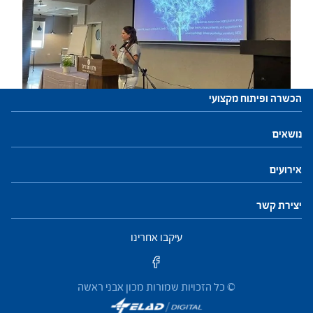
הכשרה ופיתוח מקצועי
עתודות לניהול
נושאים
התוכנית להכשרת מנהלי בתי ספר
חזון ושינוי
חינוך, הוראה ולמידה
פיתוח והנהגת צוות
מנהיגות וניהול
התמקדות ביחיד
קהילות ורשתות
אירועים
פיתוח מקצועי למנהלים ולמנהלות
יצירת קשר
פיתוח מקצועי למפקחים ולמפקחות
עיקבו אחרינו
© כל הזכויות שמורות מכון אבני ראשה