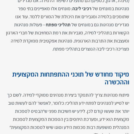
(מינהל, ארגון, כספים) הם מתעלים לשיפור הלמידה. אנו מגדירים
מנהיגות במונחים של
רכיבי ליבה
; מונחים אלו מאפיינים בתי ספר
שתומכים בלמידה ומגבירים את היכולת של המורים ללמד. עוד אנו
מגדירים מנהיגות גם במונחים של
תהליכי מפתח
– פעולות מנהיגות
הקשורות בתהליכי למידה, מגבירות את רמת המחויבות של חברי הארגון
ומעצבות את התרבות הארגונית. מנהיגות אפקטיבית ממוקדת למידה
מצריכה רכיבי ליבה הנוצרים בתהליכי מפתח.
מיקוד מחודש של תוכני ההתפתחות המקצועית
וההכשרה
פיתוח מנהיגות צריך להתמקד ביצירת מנהיגים ממוקדי למידה. לשם כך
יש לסייע למנהיגים לפתח ידע תהליכי; כלומר, לאפשר להם לעשות טוב
יותר את שעשו קודם לכן. לידע יש חשיבות מפני ש"הבסיס לסמכות
מקצועית הוא ידע, ומערכת היחסים בין הסמכות המקצועית לסמכות
המנהלית מושפעת רבות מכמות הידע וסוגו שיש לסמכות המקצועית"