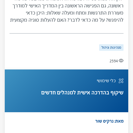
ראשונה, גם הפגישה הראשונה בין המדריך האישי למודרך
מעוררת התרגשות ומתח ומעלה שאלות: היכן כדאי
להיפגש? על מה כדאי לדבר? האם להעלות סוגיה מקצועית
בפגישה הראשונה? ועוד. כלי זה, שפותח במיוחד עבור
מדריכים אישיים למנהלי בתי ספר בראשית דרכם, נועד
להפיג חששות ולהציע המלצות והנחיות על המקום,
מנהיגות וניהול
המסגרת והתוכן של הפגישה הראשונה.
2594
כלי שימושי
שיקוף בהדרכה אישית למנהלים חדשים
מאת: נרקיס שור