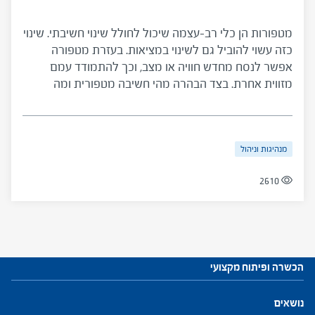
מטפורות הן כלי רב-עצמה שיכול לחולל שינוי חשיבתי. שינוי
כזה עשוי להוביל גם לשינוי במציאות. בעזרת מטפורה
אפשר לנסח מחדש חוויה או מצב, וכך להתמודד עמם
מזווית אחרת. בצד הבהרה מהי חשיבה מטפורית ומה
יתרונותיה מוצעת לקוראים דרך להשתמש במטפורות כדי
להבהיר ולהבין סיטואציות מורכבות או מציפות.
מנהיגות וניהול
2610
הכשרה ופיתוח מקצועי
עתודות לניהול
נושאים