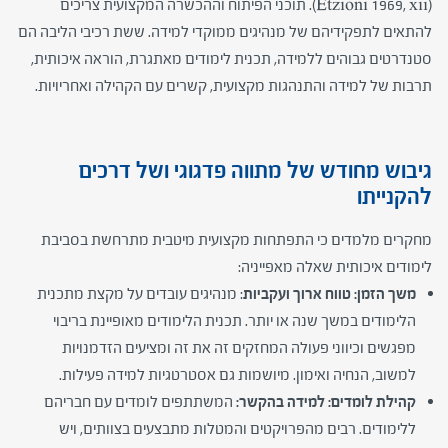
(
Etzioni 1969, xii
). תוכני הפיתוח וההכשרה המקצועית צריכים
להתאים לתפקידיהם של מנהיגים ממוקדי למידה. ששת רכיבי הליבה הם
סטנדרטים גבוהים ללמידה, תכנית לימודים מאתגרת, הוראה איכותית,
תרבות של למידה והתנהגות מקצועית, קשרים עם הקהילה ואחריויות.
גיבוש מחודש של מתווה פדגוגי ושל דרכים
להקנייתו
מחקרים מלמדים כי התפתחות מקצועית מיטבית מתרחשת בסביבת
לימודים איכותית שאלה מאפייניה:
משך הזמן: טווח ארוך ועקביות
:
מנהיגים עובדים על מקצת מתכנית
הלימודים במשך שנה או יותר. תכנית הלימודים מאופיינת בריבוי
מפגשים וכיווני פעולה המחזקים זה את זה ומציעים הזדמנויות
למשוב, הנחיה ואימון. מיושמות גם אסטרטגיות למידה פעילות
.
קהילת לומדים: למידה בהקשר:
המשתתפים לומדים עם חבריהם
ללימודים. רבים מהפרויקטים והמטלות מתבצעים בצוותים, ויש