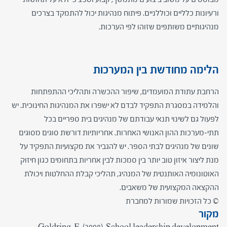
ורעיונות כלליים וכוללניים. פיתוח מנהיגות יכול להתמקד בצרכים
מנהיגותיים משותפים שזוהו לפי הערכות.
הלימה מחודשת בין המערכות
​הרחבת עתודת המועמדים, שיפור ההכשרה ותהליכי ההתפתחות
והלמידה במסגרת התפקיד לבדם לא ישפרו את המנהיגות החינוכית. יש
לפעול גם לשינוי תנאי עבודתם של מנהיגים בית ספריים בכל
תתי-מערכות ההון האנושי האחרות. אחריותיות דורשת סוגים מסוגים
שונים של מנהיגים לבתי הספר. יש להגביר את מקצועיות התפקיד על
מנת ליצור איזון טוב יותר בין סמכות לבין אחריות בתחומים כגון חיזוק
האוטונומיה האותנטית של המנהיג, תהליכי קבלת ההחלטות ויכולת
ההקצאה המקצועית של משאבים.
©
כל הזכויות שמורות למחברת
מקור
Goldring, E. (2008). School leadership development