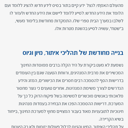
מהעולם האמִתי; לנצל ידע קיים בתור בסיס לידע חדש; להציג ללומד ועם
הלומד את הידע החדש; לסייע ללומד ליישם את הידע החדש ולעזור לו
לשלבו במערך הבית ספרי שלו. התמקדות מחודשת בלימוד מעשי,
ב"שטח", עשויה לסייע בהשגת מטרות אלו.
בנייה מחודשת של תהליכי איתור, מיון וגיוס
נשמעת לא מעט ביקורת על היד הקלה ברבים ממוסדות החינוך
המכשירים את מרבית המנהיגים, ורווחת הטענה שגם בין העומדים
בדרישות הסף להסמכה רבים חסרים את הכישורים, המזג והידע
הנדרשים לצורך משימת המנהיגות. אחרים טוענים כי נוצר מחסור
מלאכותי באנשים מוכשרים למשימה בשל פיקוח הדוק כל כך על
המערכת. דרישות ההסמכה הפכו את הבחירה בעמדות מנהיגות
חינוכיות לתובעניות מאוד בעבור המצויים מחוץ למערכת החינוך, בייחוד
בשיא הקריירה.
על תהליכי האיתור, המיון והגיוס לכלול פעולות יזומות ולא רק היענו
ת