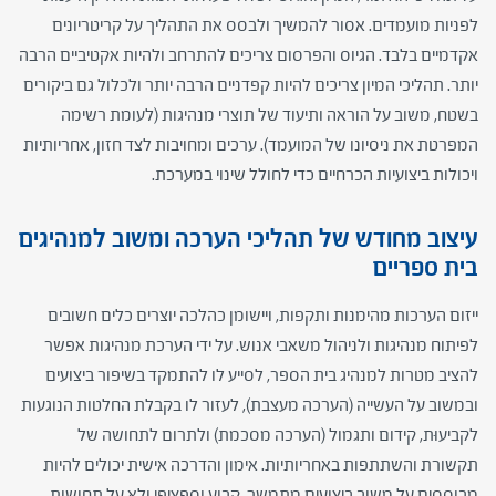
לפניות מועמדים. אסור להמשיך ולבסס את התהליך על קריטריונים
אקדמיים בלבד. הגיוס והפרסום צריכים להתרחב ולהיות אקטיביים הרבה
יותר. תהליכי המיון צריכים להיות קפדניים הרבה יותר ולכלול גם ביקורים
בשטח, משוב על הוראה ותיעוד של תוצרי מנהיגות (לעומת רשימה
המפרטת את ניסיונו של המועמד). ערכים ומחויבות לצד חזון, אחריותיות
ויכולות ביצועיות הכרחיים כדי לחולל שינוי במערכת.
עיצוב מחודש של תהליכי הערכה ומשוב למנהיגים
בית ספריים
ייזום הערכות מהימנות ותקפות, ויישומן כהלכה יוצרים כלים חשובים
לפיתוח מנהיגות ולניהול משאבי אנוש. על ידי הערכת מנהיגות אפשר
להציב מטרות למנהיג בית הספר, לסייע לו להתמקד בשיפור ביצועים
ובמשוב על העשייה (הערכה מעצבת), לעזור לו בקבלת החלטות הנוגעות
לקביעו
ת, קידום ותגמול (הערכה מסכמת) ולתרום לתחושה של
תקשורת והשתתפות באחריותיות. אימון והדרכה אישית יכולים להיות
מבוססים על משוב ביצועים מתמשך, קבוע וספציפי ולא על תחושות