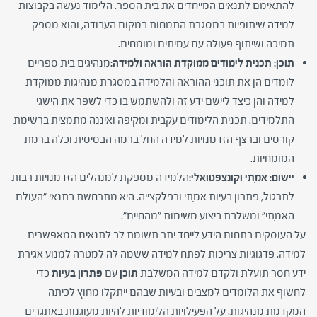
להתאימם לתנאים המייחדים את בית הספר. הלימוד נעשה בקבוצות
למידה שיתופיות במסגרת התמחות במקום העבודה, והוא מספק
תמיכה ושיתוף פעולה עם עמיתים ומומחים
.
תוכן: ת
כנית לימודים ממוקדת הוראה ולמידה:
מנהיגים בית ספריים
לומדים הן את תוכני ההוראה והלמידה במסגרת מנהיגות ממוקדת
למידה והן כיצד ליישם ידע זה ולהשתמש בו כדי לשפר את הישגי
התלמידים. תכנית הלימודים עקבית ומקיפה ואיננה מתמצית ברשימת
קורסים וברצף הזדמנויות למידה החל ברמה הבסיסית וכלה ברמת
המומחיות
.
יישום: א
מִתי וקונצפטואלי:
הלמידה מספקת למנהלים הזדמנויות רבות
לתרגול, פתרון בעיות אמִתי ורפלקצייה. היא מתרחשת בתנאי "העולם
האמִתי" ומשלבת ביצוע משימות "מהחיים
".
על העוסקים בתחום הידע לייחד יתר תשומת לב לתנאים המאפשרים
למידה. פדגוגיות צריכות לפתח למידה ששמה לה למטרה למנוע אגירת
ידע חסר תועלת ולקדם למידה המשלבת
תוכן
עם
פתרון בעיות
כדי
לחשוף את הלומדים למצבים ובעיות שבהם ייתקלו מחוץ לכיתה
המקדמת מנהיגות. על הפעילויות הלימודיות להיות מעוגנות באתגרים