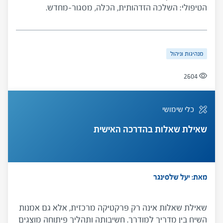
הטיפולי: השלכה הזדהותית, הכלה, מסגור-מחדש.
ההתמודדות עם אירועים כאלו מורכבת משני שלבים - שלב
ההבנה ושלב ההתערבות. בשלב ההבנה המדריך מונחה
להתעלם מהגוון המאשים של דברי המודרך ולזהות את
מנהיגות וניהול
המסר הסמוי בדבריו. בשלב ההתערבות המדריך ישתמש
בהבנות שרכש על מנת לגזור התערבות הולמת, ולהציע
2604
למודרך זוית ראיה חדשה שתסייע לו להתמודד עם הקשיים
ולצמוח מתוכם.
כלי שימושי
שאילת שאלות בהדרכה האישית
מאת: יעל שלסינגר
שאילת שאלות אינה רק פרקטיקה מרכזית, אלא גם אמנות
השיח בין מדריך למודרך. חשיבותה ותהליך פיתוחה מוצגים