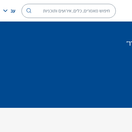
עב
ך"