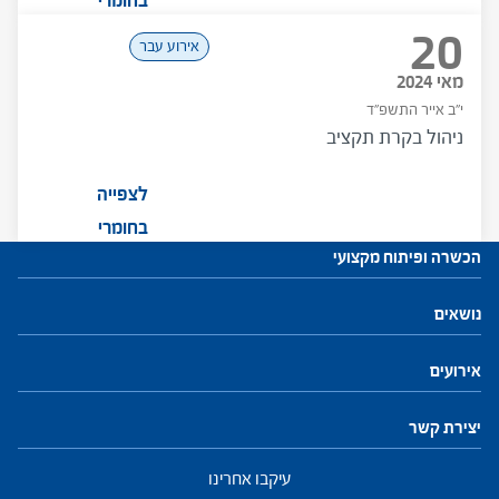
בחומרי
20
המפגש
אירוע עבר
מאי 2024
י"ב אייר התשפ"ד
ניהול בקרת תקציב
לצפייה
בחומרי
הכשרה ופיתוח מקצועי
המפגש
עתודות לניהול
נושאים
התוכנית להכשרת מנהלי בתי ספר
חזון ושינוי
חינוך, הוראה ולמידה
פיתוח והנהגת צוות
מנהיגות וניהול
התמקדות ביחיד
קהילות ורשתות
אירועים
פיתוח מקצועי למנהלים ולמנהלות
יצירת קשר
פיתוח מקצועי למפקחים ולמפקחות
עיקבו אחרינו