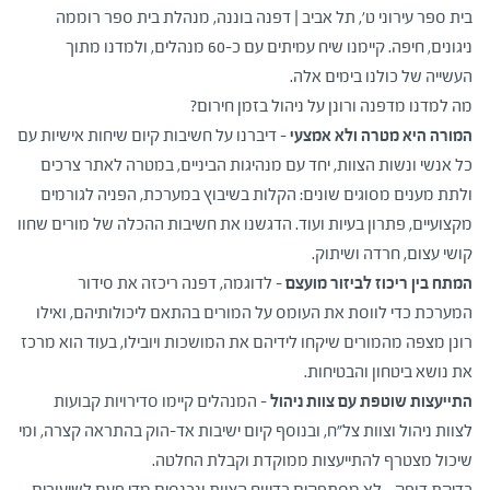
ולמידה משותפת אודות ניהול צוותים מעורבים (יהודים - ערבים),
בית ספר עירוני ט', תל אביב | דפנה בוננה, מנהלת בית ספר רוממה
שיח ולמידה משותפת אודות ניהול, מנהיגות והתמודדות בשגרת חירום.
מנהיגות והתמודדות בשגרת חירום. נפגשנו עם מנהלות ששיתפו
ניגונים, חיפה. קיימנו שיח עמיתים עם כ-60 מנהלים, ולמדנו מתוך
נפגשנו עם מנהלות ששיתפו מהתנסויותיהן בעת הזו: רחל כהן, מנהלת
העשייה של כולנו בימים אלה.
בית ספר חופים, יד מרדכי | דפנה אבן, מנהלת בית ספר לחינוך מיוחד,
מהתנסויותיהן בעת הזו: נורה אלתאג'י, מנהלת בית ספר רוואד אלקודס,
מה למדנו מדפנה ורונן על ניהול בזמן חירום?
בית אקשטיין, בית ינאי. עסקנו במפגש בנושאים הבאים: ניהול עם
ירושלים| ליטל לוי, מנהלת בית ספר דרכא מקסים לוי, לוד קיימנו שיח
המורה היא מטרה ולא אמצעי –
עמיתים ולמדנו מתוך העשייה של כולנו בימים אלה.
אוטונומיה רחבה (בניית בי"ס מחדש בעקבות המצב),חינוך מיוחד בזמן
דיברנו על חשיבות קיום שיחות אישיות עם
כל אנשי ונשות הצוות, יחד עם מנהיגות הביניים, במטרה לאתר צרכים
שגרת חירום. קיימנו שיח עמיתים ולמדנו מתוך העשייה של כולנו בימים
אלה. תודה למנהלים ולמנהלות שהשתתפו בשיח.
ולתת מענים מסוגים שונים: הקלות בשיבוץ במערכת, הפניה לגורמים
מקצועיים, פתרון בעיות ועוד. הדגשנו את חשיבות ההכלה של מורים שחוו
קושי עצום, חרדה ושיתוק.
המתח בין ריכוז לביזור מועצם –
לדוגמה, דפנה ריכזה את סידור
המערכת כדי לווסת את העומס על המורים בהתאם ליכולותיהם, ואילו
רונן מצפה מהמורים שיקחו לידיהם את המושכות ויובילו, בעוד הוא מרכז
את נושא ביטחון והבטיחות.
התייעצות שוטפת עם צוות ניהול –
המנהלים קיימו סדירויות קבועות
לצוות ניהול וצוות צל"ח, ובנוסף קיום ישיבות אד-הוק בהתראה קצרה, ומי
שיכול מצטרף להתייעצות ממוקדת וקבלת החלטה.
בדיקת דופק – לא מסתפקים בדיווח הצוות ונכנסים מדי פעם לשיעורים