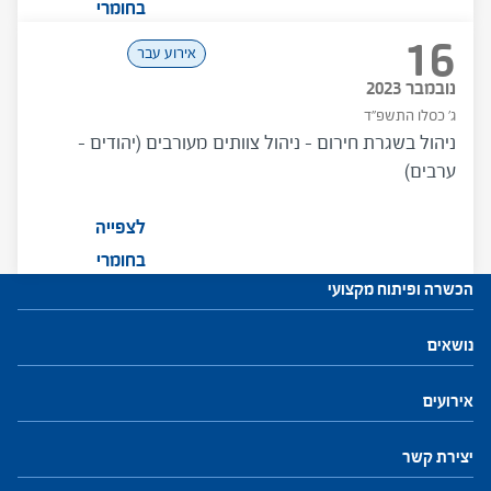
בחומרי
16
המפגש
אירוע עבר
נובמבר 2023
ג' כסלו התשפ"ד
ניהול בשגרת חירום – ניהול צוותים מעורבים (יהודים –
ערבים)
לצפייה
בחומרי
הכשרה ופיתוח מקצועי
המפגש
עתודות לניהול
נושאים
התוכנית להכשרת מנהלי בתי ספר
חזון ושינוי
חינוך, הוראה ולמידה
פיתוח והנהגת צוות
מנהיגות וניהול
התמקדות ביחיד
קהילות ורשתות
אירועים
פיתוח מקצועי למנהלים ולמנהלות
יצירת קשר
פיתוח מקצועי למפקחים ולמפקחות