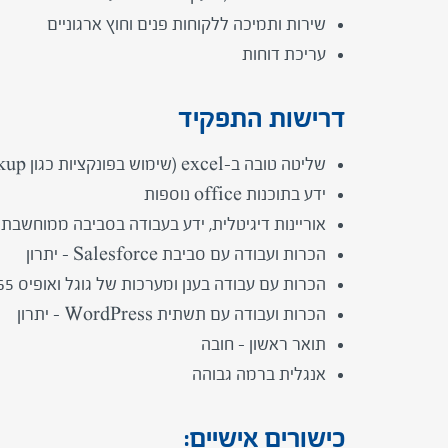
שירות ותמיכה ללקוחות פנים וחוץ ארגוניים
עריכת דוחות
דרישות התפקיד
שליטה טובה ב-excel (שימוש בפונקציות כגון vlookup, טבלאות ציר, למידה ויישום של פונקציות לפי הצורך)
ידע בתוכנות office נוספות
אוריינות דיגיטלית, ידע בעבודה בסביבה ממוחשבת
הכרות ועבודה עם סביבת Salesforce – יתרון
הכרות עם עבודה בענן ומערכות של גוגל ואופיס 365 – יתרון
הכרות ועבודה עם תשתית WordPress – יתרון
תואר ראשון – חובה
אנגלית ברמה גבוהה
כישורים אישיים: