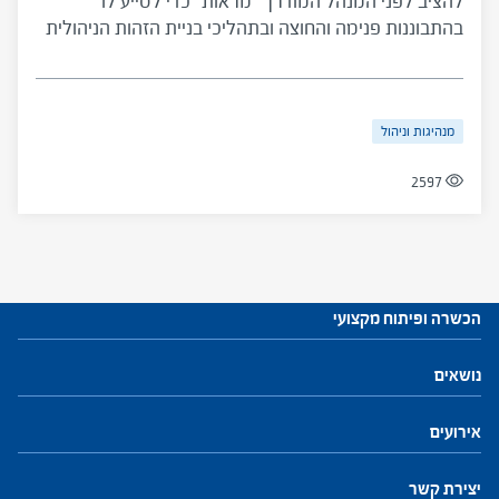
להציב לפני המנהל המודרך "מראות" כדי לסייע לו
בהתבוננות פנימה והחוצה ובתהליכי בניית הזהות הניהולית
שלו. הכלי מציג תיאור של שיקוף, מיפוי סוגי שיקוף
ועקרונות עבודה למדריך האישי.
מנהיגות וניהול
2597
הכשרה ופיתוח מקצועי
עתודות לניהול
נושאים
התוכנית להכשרת מנהלי בתי ספר
חזון ושינוי
חינוך, הוראה ולמידה
פיתוח והנהגת צוות
מנהיגות וניהול
התמקדות ביחיד
קהילות ורשתות
אירועים
פיתוח מקצועי למנהלים ולמנהלות
יצירת קשר
פיתוח מקצועי למפקחים ולמפקחות