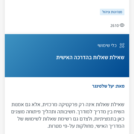
להתעלם מהגוון המאשים של דברי המודרך ולזהות את
מנהיגות וניהול
המסר הסמוי בדבריו. בשלב ההתערבות המדריך ישתמש
בהבנות שרכש על מנת לגזור התערבות הולמת, ולהציע
2610
למודרך זוית ראיה חדשה שתסייע לו להתמודד עם הקשיים
ולצמוח מתוכם.
כלי שימושי
שאילת שאלות בהדרכה האישית
מאת: יעל שלסינגר
שאילת שאלות אינה רק פרקטיקה מרכזית, אלא גם אמנות
השיח בין מדריך למודרך. חשיבותה ותהליך פיתוחה מוצגים
כאן בתמציתיות, ולצדם גם רשימת שאלות לשימושו של
המדריך האישי, מחולקות על-פי מטרות.