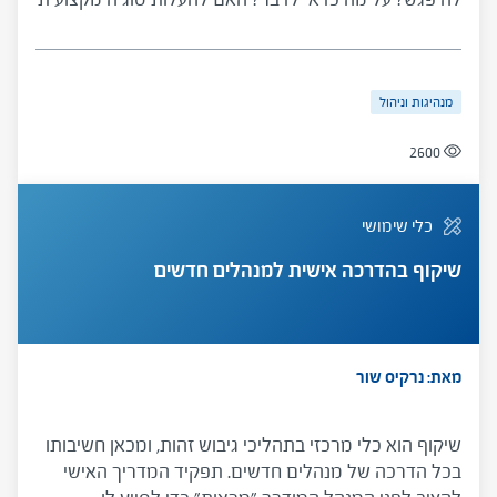
בפגישה הראשונה? ועוד. כלי זה, שפותח במיוחד עבור
מדריכים אישיים למנהלי בתי ספר בראשית דרכם, נועד
להפיג חששות ולהציע המלצות והנחיות על המקום,
מנהיגות וניהול
המסגרת והתוכן של הפגישה הראשונה.
2600
כלי שימושי
שיקוף בהדרכה אישית למנהלים חדשים
מאת: נרקיס שור
שיקוף הוא כלי מרכזי בתהליכי גיבוש זהות, ומכאן חשיבותו
בכל הדרכה של מנהלים חדשים. תפקיד המדריך האישי