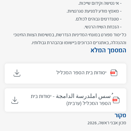
– אי נטישה וקידום שייכות.
– מאמץ מודע למניעת סגרגציות.
– סטנדרטים גבוהים לכולם.
– הנכחת השיח הרגשי.
כל יסוד מפורט במונחי המדיניות הנדרשת, במשימות הצוות החינוכי
וההנהלה, באתגרים הכרוכים ביישומו ובהבהרת גבולותיו.
המסמך המלא
יסודות בית הספר המכליל
ُسس املدرسة الدامجة - יסודות בית
הספר המכליל (ערבית)
מקור
מכון אבני ראשה, 2026