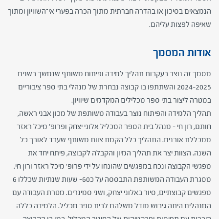
הנמצאים בסיכון או בהדרה חברתית מתוך הכרה בפערי אי־השוויון ומתוך
שאיפה לפצות עליהם.
אודות המסמך
מסמך זה נוצר בעקבות תהליך למידה ופיתוח משותף שנמשך בשנים
2024-2025 והשתתפו בו קבוצה נבחרת של מנהלי בתי ספר ציבוריים
במטרה ליצור בתי ספר מכלילים המקדמים שיוויון.
תהליך הלמידה והפיתוח נוצר בעבודה משותפת של מכון אבני ראשה,
חותם, רון חי – מנהל בית הספר המכליל אלוני יצחק ופרופ' מיכל ראזר
ממכללת אורנים. התהליך כלל הקמת צוות משותף שעבד לאורך כל
השנה. הצוות יצר את תהליך המיון והקבלה לקבוצה, פיתח יחד את
מפגשי הקבוצה ונכח במפגשים שהונחו על ידי פרופ' מיכל ראזר ורון חי.
מסגרת העבודה המשותפת התבססה על כ60- שעות שנתיות שכללו 6
מפגשים קבוצתיים, סיור באלוני יצחק, ושני סמינרים. מטרת העבודה עם
המנהלים היתה גיבוש מודל משלהם לבית ספר מכליל. הלמידה כללה
היכרות עם תפיסות ופרקטיקות של החינוך המכליל. כמו כן הקבוצה