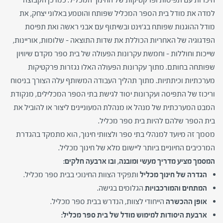
למדה את מודל בית הספר המכליל שפותח והוטמע באלוני יצחק, את
מודל ההוגנות שפותח בג'וינט ובשיתוף עם אבני ראשה ואת תפיסת
הפדגוגיה של האחריות הכוללת את שדות התוצאה – שלומות, אוריינות,
שייכות וחוללות – וחמשת עקרונות הפעולה של בית ספר מקדם שיוויון
שפותחה בחותם. מתוך עקרונות הפעולה האלו נגזרות פרקטיקות
מערכתיות וכיתתיות. מתוך תהליך העבודה המשותף עלה הצורך בניסוח
וריכוז של התפיסה ועקרונות יסוד לגישת בתי הספר המכלילים, מנקודת
המבט המערכתית של מנהל או מנהלת המעוניינים ליצור או להוביל את
בית הספר שלהם להיות בית ספר מכליל.
מסמך זה מיועד למנהלי בתי ספר ולצוותי חינוך, הוא מתמקד בהגדרת
המרכיבים החיוניים ביותר ליישום מלא של חינוך מכליל.
המסמך מציע מדריך מעשי ומובנה, ובו ארבעה חלקים:
הגדרה של חינוך מכליל
ותפקיד הצוות החינוכי בבית ספר מכליל.
המתחים והמורכבויות
הגלומים בגישה.
אופן ההכשרה
הייחודי לצוות, הנדרש בבית ספר מכליל.
ארבעת היסודות למימוש מודל של בית ספר מכליל: