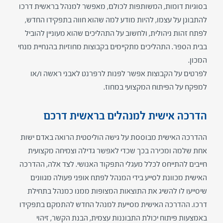
בסוגיות דומות, המשותפות לכולם, מאפשר למנהל בראשית דרכו
להתבונן על עצמו, להיות מודע למה שהוא חווה בתפקידו החדש,
לפתח זהות ניהולית, ולחשוב על התהליכים שהוא מעוניין להוביל
בבית הספר. התהליכים מתקיימים בקבוצות מחוזיות בהנחיית מנחי
המכון.
לפרטים על הקבוצות אפשר לפנות לרפרנט לאבני ראשה ו/או
למפקח על הפיתוח המקצועי במחוז.​
הדרכה אישית למנהלים בראשית דרכם
ההדרכה האישית מבוססת על גישה הוליסטית הרואה באדם ישות
אחת שלמה ומכירה בכך שכדי לאפשר גדילה וצמיחה מקצועית
חייבים להתייחס לכלל מעגלי התפקוד האנושי. לצד אלה, ההדרכה
האישית מכוונת לסייע בידי המנהל לפתח אופני פעולה מגוונים
שיסייעו לו להשיג את התוצאות המצופות ממנו כמנהל בתחילת
דרכו. ההדרכה האישית מסייעת למנהל החדש להתמקם בתפקידו
באמצעות פיתוח יכולת התבוננות עצמית, הבנת הקשר, זיהוי