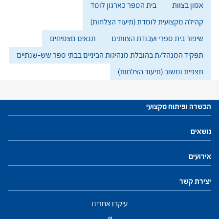
אמון בצוות
בית הספר כארגון לומד
קהילה מקצועית לומדת (תיעוד הצלחות)
שיפור בית ספרי ועבודת הצוותים
תנאים מצמיחים
תפקיד המנהל/ת בהובלת מנהיגות הביניים בבתי ספר שש-שנתיים
תצפית ומשוב (תיעוד הצלחות)
הכשרה ופיתוח מקצועי
עתודות לניהול
נושאים
התוכנית להכשרת מנהלי בתי ספר
חזון ושינוי
חינוך, הוראה ולמידה
פיתוח והנהגת צוות
מנהיגות וניהול
התמקדות ביחיד
קהילות ורשתות
אירועים
פיתוח מקצועי למנהלים ולמנהלות
יצירת קשר
פיתוח מקצועי למפקחים ולמפקחות
עיקבו אחרינו