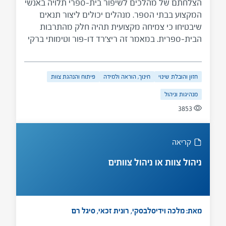
הצלחתם של מהלכים לשיפור בית-ספרי תלויה באנשי
המקצוע בבתי הספר. מנהלים יכולים ליצור תנאים
שיבטיחו כי צמיחה מקצועית תהיה חלק מהתרבות
הבית-ספרית. במאמר זה ריצ'רד דו-פור וטימותי ברקי
מציעים עקרונות פרקטיים בעזרתם ניתן להפוך צמיחה
מקצועית מתמשכת לנורמה ארגונית. מנהלים המקווים
לקדם סביבה כזאת בבתי הספר שלהם טוענים דו פור
חזון והובלת שינוי
חינוך, הוראה ולמידה
פיתוח והנהגת צוות
וברקי צריכים לשנות את אופן החשיבה על צמיחה
מנהיגות וניהול
מקצועית: לא לחשוב במונחים של השתלמויות
3853
חיצוניות, אלא במונחי מקום העבודה שלהם. מנהלים
אלו מאמצים אל לבם את תפקידם בתור מפתחי צוות.
קריאה
ניהול צוות או ניהול צוותים
מאת: מלכה וידיסלבסקי, רונית זכאי, סיגל רם