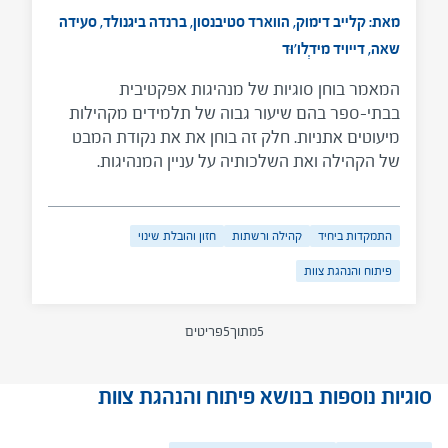
מאת: קלייב דימוק, הווארד סטיבנסון, ברנדה ביגנולד, סעידה
שאה, דייויד מידְלו'וּד
המאמר בוחן סוגיות של מנהיגות אפקטיבית
בבתי-ספר בהם שיעור גבוה של תלמידים מקהילות
מיעוטים אתניות. חלק זה בוחן את את נקודת המבט
של הקהילה ואת השלכותיה על עניין המנהיגות.
התמקדות ביחיד
קהילה ורשתות
חזון והובלת שינוי
פיתוח והנהגת צוות
5
מתוך
5
פריטים
סוגיות נוספות בנושא פיתוח והנהגת צוות