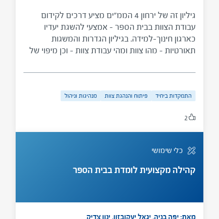
גיליון זה של ירחון 4 הממ"ים מציע דרכים לקידום
עבודת הצוות בבית הספר – אמצעי להשגת יעדיו
כארגון חינוך–למידה. בגיליון הגדרות והמשגות
תאורטיות – מהו צוות ומהי עבודת צוות – וכן מיפוי של
סוגי צוותים ומרחבי הפעולה המתאימים לכל אחד
מהם. לאחר דיון ביתרונות שבעבודת צוות ובקשיים,
מוצעת התבוננות במאפיינים של צוותים ברמת תפקוד
התמקדות ביחיד
פיתוח והנהגת צוות
מנהיגות וניהול
גבוהה ובתפקידם של המנהלים בבנייתם ובניהולם.
2
כלי שימושי
קהילה מקצועית לומדת בבית הספר
מאת: יפה בניה, יגאל יעקובזון, ינון צדיק