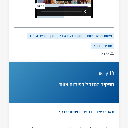
נגזרים מצורכי הלמידה של התלמידים. ההרצאה
משלבת ידע על סגנונות למידה של מורים ותלמידים
ומציעה גישה אקלקטית ללמידה, על בסיס ההשקפה
שאין רק דרך אחת להגיע ללמידה טובה.
פיתוח והנהגת צוות
חזון והובלת שינוי
חינוך, הוראה ולמידה
מנהיגות וניהול
2972
קריאה
תפקיד המנהל בפיתוח צוות
מאת: ריצ'רד דו-פור, טימותי ברקי