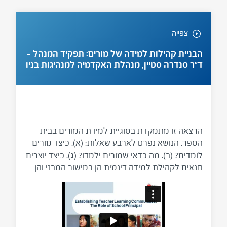
צפייה
הבניית קהילות למידה של מורים: תפקיד המנהל –
ד"ר סנדרה סטיין, מנהלת האקדמיה למנהיגות בניו
יורק
הרצאה זו מתמקדת בסוגיית למידת המורים בבית
הספר. הנושא נפרט לארבע שאלות: (א). כיצד מורים
לומדים? (ב). מה כדאי שמורים ילמדו? (ג). כיצד יוצרים
תנאים לקהילת למידה דינמית הן במישור המבני והן
במישור התרבותי? (ד). האם יש היררכיה שעשויה
להפריע ללמידת צוות? תובנה מרכזית בשאלה מה
כדאי ללמד היא שמטרת הלמידה של מורים היא
קידום למידת התלמידים ושצורכי הלמידה של המורים