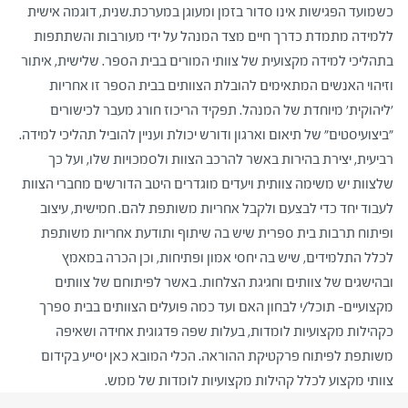
כשמועד הפגישות אינו סדור בזמן ומעוגן במערכת.שנית, דוגמה אישית
ללמידה מתמדת כדרך חיים מצד המנהל על ידי מעורבות והשתתפות
בתהליכי למידה מקצועית של צוותי המורים בבית הספר. שלישית, איתור
וזיהוי האנשים המתאימים להובלת הצוותים בבית הספר זו אחריות
'ליהוקית' מיוחדת של המנהל. תפקיד הריכוז חורג מעבר לכישורים
"ביצועיסטים" של תיאום וארגון ודורש יכולת ועניין להוביל תהליכי למידה.
רביעית, יצירת בהירות באשר להרכב הצוות ולסמכויות שלו, ועל כך
שלצוות יש משימה צוותית ויעדים מוגדרים היטב הדורשים מחברי הצוות
לעבוד יחד כדי לבצעם ולקבל אחריות משותפת להם. חמישית, עיצוב
ופיתוח תרבות בית ספרית שיש בה שיתוף ותודעת אחריות משותפת
לכלל התלמידים, שיש בה יחסי אמון ופתיחות, וכן הכרה במאמץ
ובהישגים של צוותים וחגיגת הצלחות. באשר לפיתוחם של צוותים
מקצועיים- תוכל/י לבחון האם ועד כמה פועלים הצוותים בבית ספרך
כקהילות מקצועיות לומדות, בעלות שפה פדגוגית אחידה ושאיפה
משותפת לפיתוח פרקטיקת ההוראה. הכלי המובא כאן יסייע בקידום
צוותי מקצוע לכלל קהילות מקצועיות לומדות של ממש.