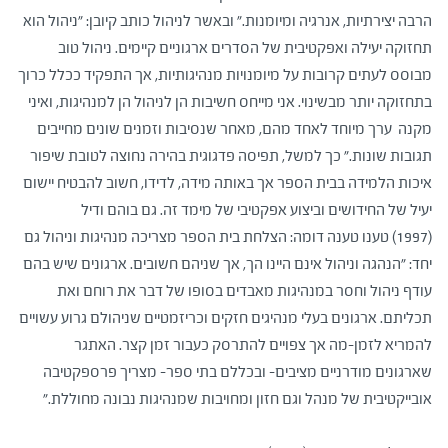
הרבה יצירתיות, אנרגיה ומיומנות." ובאשר לניהול כותב קיובן: "ניהול הוא
תחזוקה יעילה ואפקטיבית של הסדרים ארגוניים קיימים. ניהול טוב
מבוסס לעתים קרובות על מיומנויות מנהיגותיות, אך התפקיד ככלל כרוך
בתחזוקה יותר מבשינוי. אני מייחס חשיבות הן לניהול הן למנהיגות, ואיני
מקנה ערך מיוחד לאחד מהם, מאחר שנסיבות וזמנים שונים מחייבים
תגובות שונות." כך למשל, תפיסה פדגוגית בהירה נחוצה לטובת שיפור
איכות הלמידה בבית הספר אך באותה מידה, לדידו, חשוב להבטיח יישום
יעיל של החידושים וביצוע אפקטיבי של מימד זה. גם בוהם ודיל
(1997) טענו טענה דומה: הצלחת בית הספר מצריכה מנהיגות וניהול גם
יחד: "הנהגה וניהול אינם היינו הך, אך שניהם חשובים. ארגונים שיש בהם
עודף ניהול וחסר במנהיגות מאבדים בסופו של דבר את רוחם ואת
תכליתם. ארגונים בעלי מנהיגים חזקים וכריזמטיים שניהולם גרוע עשויים
להמריא לזמן-מה אך צפויים להתרסק כעבור זמן קצר. האתגר
שארגונים מודרניים מציבים- ובכללם בתי ספר- מצריך פרספקטיבה
אובייקטיבית של מנהל וגם חזון ומחויבות שמנהיגות נבונה מחוללת."