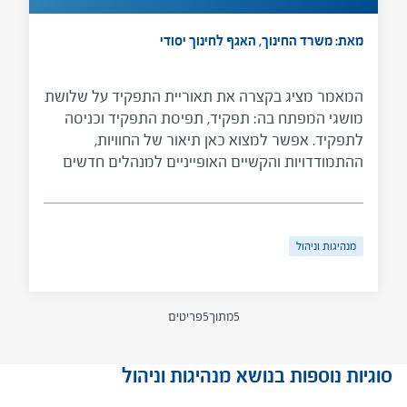
מאת: משרד החינוך, האגף לחינוך יסודי
המאמר מציג בקצרה את תאוריית התפקיד על שלושת
מושגי המפתח בה: תפקיד, תפיסת התפקיד וכניסה
לתפקיד. אפשר למצוא כאן תיאור של החוויות,
ההתמודדויות והקשיים האופייניים למנהלים חדשים
המשתלבים בתפקידם החדש.
מנהיגות וניהול
5
מתוך
5
פריטים
סוגיות נוספות בנושא מנהיגות וניהול