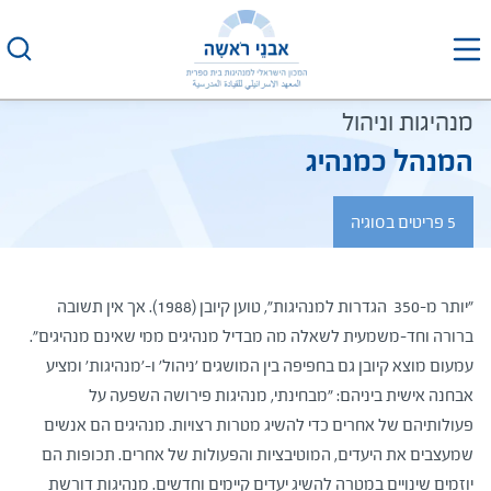
לג
תוכן
מנהיגות וניהול
המנהל כמנהיג
5 פריטים בסוגיה
​​"יותר מ-350 הגדרות למנהיגות", טוען קיובן (1988). אך אין תשובה
ברורה וחד-משמעית לשאלה מה מבדיל מנהיגים ממי שאינם מנהיגים".
עמעום מוצא קיובן גם בחפיפה בין המושגים 'ניהול' ו-'מנהיגות' ומציע
אבחנה אישית ביניהם: "מבחינתי, מנהיגות פירושה השפעה על
פעולותיהם של אחרים כדי להשיג מטרות רצויות. מנהיגים הם אנשים
שמעצבים את היעדים, המוטיבציות והפעולות של אחרים. תכופות הם
יוזמים שינויים במטרה להשיג יעדים קיימים וחדשים. מנהיגות דורשת