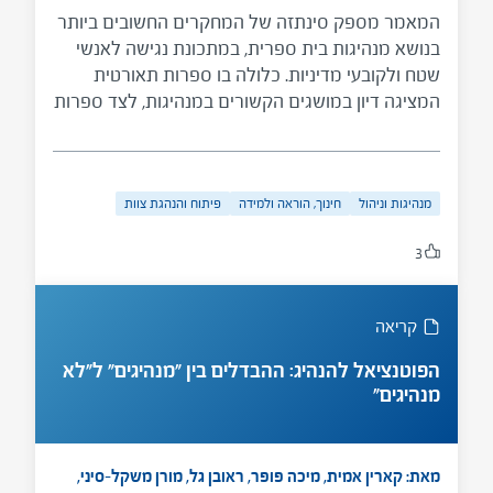
המאמר מספק סינתזה של המחקרים החשובים ביותר
בנושא מנהיגות בית ספרית, במתכונת נגישה לאנשי
שטח ולקובעי מדיניות. כלולה בו ספרות תאורטית
המציגה דיון במושגים הקשורים במנהיגות, לצד ספרות
אמפירית שנועדה להדגים אם ועד כמה עדויות המחקר
תומכות במושגים אלו של מנהיגות בית ספרית.
המאמר כולל גם סקירה תמציתית של עיקר השלכות
מנהיגות וניהול
חינוך, הוראה ולמידה
פיתוח והנהגת צוות
המחקר העיוני על פיתוח מנהיגות.
3
קריאה
הפוטנציאל להנהיג: ההבדלים בין "מנהיגים" ל"לא
מנהיגים"
מאת: קארין אמית, מיכה פופר, ראובן גל, מורן משקל–סיני,