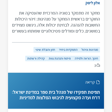
אלון ליסק
מחקר זה מתמקד בסוגיה המרכזית שהעסיקה את
החוקרים בראשית המחקר על מנהיגות: זיהוי היכולות
החשובות להנהגה. לבחינת יכולות אלה, ניגשנו מצוידים
במושגים, כלים ומודלים פסיכולוגיים שפותחו בעשורים
האחרונים. לטענתנו, שלושה סוגי יכולות חשובים
להנהגה: האחד, בטחון עצמי המבוטא באמצעות מוקד
שליטה פנימי, רמת חרדה תכונתית נמוכה ואמונה
מנהיגות וניהול
התמקדות ביחיד
חזון והובלת שינוי
במסוגלות עצמית כללית. השני, דפוסי חשיבה
חינוך, הוראה ולמידה
פיתוח והנהגת צוות
קהילה ורשתות
המאופיינים באופטימיות. והשלישי, יכולות הנדרשות
3
לקיום יחסים פרו-סוציאליים, אשר מתפתחות בשלבי
החיים הראשונים ונמצאו שכיחות יותר בקרב בעלי
דפוס התקשרות בטוח. נמצא כי המשתנה המבחין
קריאה
ביותר בין "מנהיגים" ל"לא מנהיגים" הוא חרדה
תכונתית. בחינת השפעתם של המשתנים השונים על
תפיסת תפקידו של מנהל בית ספר במדינת ישראל:
המשתנה הרציף של מנהיגות העלתה כי למשתנים,
דו"ח ועדה מקצועית לגיבוש המלצות למדיניות
משרד החינוך
חרדה, מוקד שליטה ודפוס בטוח השפעה מובהקת על
מנהיגות. דיון בממצאים אלו לאור מודלים עכשוויים של