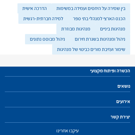
בין שמירה על היחסים ועמידה במשימות
הדרכה אישית
הכנס הארצי למנהלי בתי ספר
למידה חברתית-רגשית
מנהיגות ביניים
מנהיגות מבוזרת
ניהול ומנהיגות בשגרת חירום
ניהול מבוסס נתונים
שימור ועזיבת מורים כביטוי של מנהיגות
הכשרה ופיתוח מקצועי
עתודות לניהול
נושאים
התוכנית להכשרת מנהלי בתי ספר
חזון ושינוי
חינוך, הוראה ולמידה
פיתוח והנהגת צוות
מנהיגות וניהול
התמקדות ביחיד
קהילות ורשתות
אירועים
פיתוח מקצועי למנהלים ולמנהלות
יצירת קשר
פיתוח מקצועי למפקחים ולמפקחות
עיקבו אחרינו