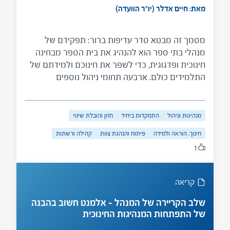
מנהיגות, חותם מאמר זה.
מאת: חיים אדלר (יו"ר הוועדה)
מסמך זה מבטא סדר עדיפות ברור: תפקידם של
מנהלי בתי ספר הוא להנהיג את בית הספר מבחינה
חינוכית ופדגוגית, כדי לשפר את חינוכם ולמידתם של
התלמידים כולם. ארבעה תחומי ניהול נוספים
מאפשרים תפקיד זה ותומכים בו: עיצוב תמונת העתיד
של בית הספר על סמך חזון והיכולת לנהל את השינוי
הנדרש; הנהגת הצוות, ניהולו ופיתוחו המקצועי;
מנהיגות וניהול
התמקדות ביחיד
חזון והובלת שינוי
התמקדות ביחיד; ניהול הקשרים בין בית הספר
חינוך, הוראה ולמידה
פיתוח והנהגת צוות
קהילה ורשתות
לקהילה.
1
קריאה
שלב הקריירה של המנהל – אלמנט חשוב בהבנה
של התפתחות המנהיגות החינוכית