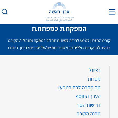
לג
תוכן
המפקח.ת כמפתח.ת
קורס המזמין למסע למידה לפיתוח תהליכי "מפקח ומנהליו". הקורס
מיועד למפקחים כוללים (בתי ספר יסודיים/על יסודיים/ חינוך מיוחד)
רציונל
מטרות
מה מחכה לכם במסע?
הערך המוסף
דרישות הסף
מבנה הקורס