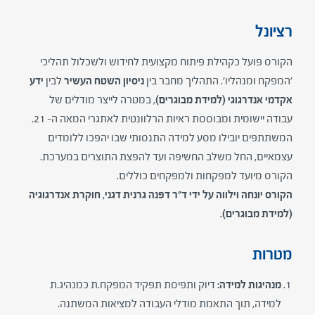
רציונל
הקורס פועל כקהילת פיתוח מקצועית לחידוש ולשכלול תהליכי
'המפקח ומנהליו'. התהליך מחבר בין
ניסיון השטח העשיר
לבין
ידע
אקדמי אנדרגוגי (למידת מבוגרים)
, במטרה לייצר מודלים של
עבודה יישומית ומבוססת ראיות הרלוונטית לאתגרי המאה ה- 21.
המשתתפים יובילו מסע למידה התנסותי שבו יהפכו ללומדים
עצמאיים, החל משלב החשיפה ועד להפצת התוצרים במערכת.
הקורס מיועד למפקחות ולמפקחים כוללים.
הקורס יונחה וילווה על ידי ד"ר דפנה גרנית דגני, חוקרת אנדרגוגיה
(למידת מבוגרים)
.
מטרות
מנהיגות למידה:
דיוק ותפיסת תפקיד המפקח.ת כמנהיג.ת
למידה, תוך התאמת מודלי העבודה למציאות המשתנה.